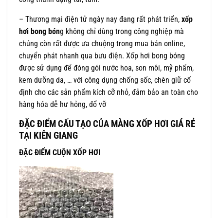
– Thương mại điện tử ngày nay đang rất phát triển,
xốp
hơi bong bón
g không chỉ dùng trong công nghiệp mà
chúng còn rất được ưa chuộng trong mua bán online,
chuyển phát nhanh qua bưu điện. Xốp hơi bong bóng
được sử dụng để đóng gói nước hoa, son môi, mỹ phẩm,
kem dưỡng da, … với công dụng chống sốc, chèn giữ cố
định cho các sản phẩm kích cỡ nhỏ, đảm bảo an toàn cho
hàng hóa dễ hư hỏng, đổ vỡ
ĐẶC ĐIỂM CẤU TẠO CỦA MÀNG XỐP HƠI GIÁ RẺ
TẠI KIÊN GIANG
ĐẶC ĐIỂM CUỘN XỐP HƠI