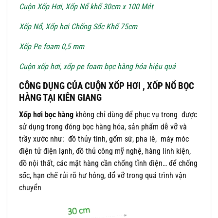
Cuộn Xốp Hơi, Xốp Nổ khổ 30cm x 100 Mét
Xốp Nổ, Xốp hơi Chống Sốc Khổ 75cm
Xốp Pe foam 0,5 mm
Cuộn xốp hơi, xốp pe foam bọc hàng hóa hiệu quả
CÔNG DỤNG CỦA CUỘN XỐP HƠI , XỐP NỔ BỌC
HÀNG TẠI KIÊN GIANG
Xốp hơi bọc hàng
không chỉ dùng để phục vụ trong được
sử dụng trong đóng bọc hàng hóa, sản phẩm dễ vỡ và
trầy xước như: đồ thủy tinh, gốm sứ, pha lê, máy móc
điện tử điện lạnh, đồ thủ công mỹ nghệ, hàng linh kiện,
đồ nội thất, các mặt hàng cần chống tĩnh điện… để chống
sốc, hạn chế rủi rõ hư hỏng, đổ vỡ trong quá trình vận
chuyển