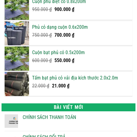
Cuộn phủ diệt cỏ 0.8x200m
Giá
Giá
950.000
₫
900.000
₫
gốc
hiện
là:
tại
Phủ cỏ dạng cuộn 0.6x200m
950.000 ₫.
là:
Giá
900.000 ₫.
Giá
750.000
₫
700.000
₫
gốc
hiện
là:
tại
Cuộn bạt phủ cỏ 0.5x200m
750.000 ₫.
là:
Giá
Giá
600.000
₫
550.000
₫
700.000 ₫.
gốc
hiện
là:
tại
Tấm bạt phủ cỏ vải địa kích thước 2.0x2.0m
600.000 ₫.
là:
Giá
Giá
22.000
₫
21.000
₫
550.000 ₫.
gốc
hiện
là:
tại
22.000 ₫.
là:
BÀI VIẾT MỚI
21.000 ₫.
CHÍNH SÁCH THANH TOÁN
Không
có
bình
luận