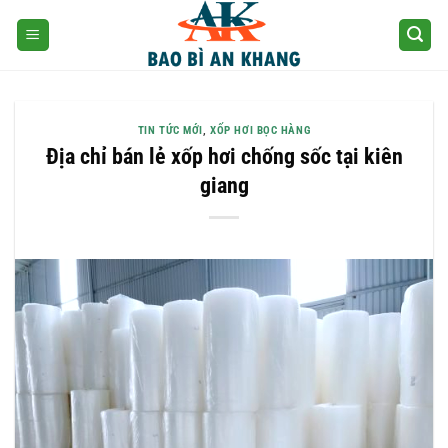
Skip
to
content
TIN TỨC MỚI
,
XỐP HƠI BỌC HÀNG
Địa chỉ bán lẻ xốp hơi chống sốc tại kiên
giang