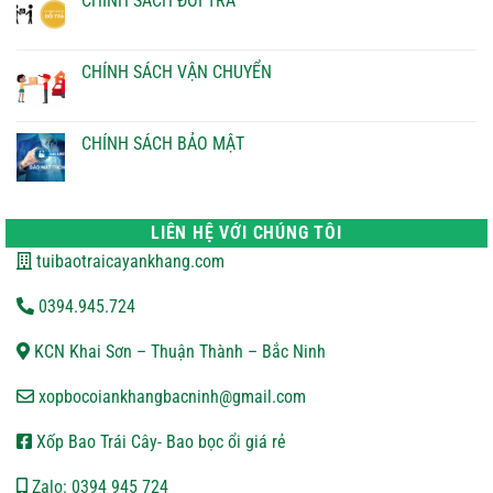
CHÍNH SÁCH ĐỔI TRẢ
ở
CHÍNH
Không
SÁCH
có
THANH
bình
TOÁN
luận
CHÍNH SÁCH VẬN CHUYỂN
ở
CHÍNH
Không
SÁCH
có
ĐỔI
bình
TRẢ
luận
CHÍNH SÁCH BẢO MẬT
ở
CHÍNH
Không
SÁCH
có
VẬN
bình
CHUYỂN
luận
ở
LIÊN HỆ VỚI CHÚNG TÔI
CHÍNH
SÁCH
tuibaotraicayankhang.com
BẢO
MẬT
0394.945.724
KCN Khai Sơn – Thuận Thành – Bắc Ninh
xopbocoiankhangbacninh@gmail.com
Xốp Bao Trái Cây- Bao bọc ổi giá rẻ
Zalo: 0394 945 724