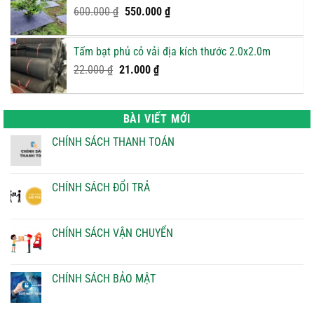
Giá
Giá
600.000
₫
550.000
₫
700.000 ₫.
gốc
hiện
là:
tại
Tấm bạt phủ cỏ vải địa kích thước 2.0x2.0m
600.000 ₫.
là:
Giá
Giá
22.000
₫
21.000
₫
550.000 ₫.
gốc
hiện
là:
tại
22.000 ₫.
là:
BÀI VIẾT MỚI
21.000 ₫.
CHÍNH SÁCH THANH TOÁN
Không
có
bình
luận
CHÍNH SÁCH ĐỔI TRẢ
ở
CHÍNH
Không
SÁCH
có
THANH
bình
TOÁN
luận
CHÍNH SÁCH VẬN CHUYỂN
ở
CHÍNH
Không
SÁCH
có
ĐỔI
bình
TRẢ
luận
CHÍNH SÁCH BẢO MẬT
ở
CHÍNH
Không
SÁCH
có
VẬN
bình