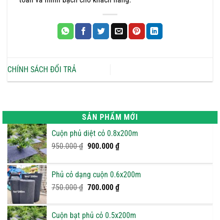
CHÍNH SÁCH ĐỔI TRẢ
SẢN PHẨM MỚI
Cuộn phủ diệt cỏ 0.8x200m
Giá
Giá
950.000
₫
900.000
₫
gốc
hiện
là:
tại
Phủ cỏ dạng cuộn 0.6x200m
950.000 ₫.
là:
Giá
900.000 ₫.
Giá
750.000
₫
700.000
₫
gốc
hiện
là:
tại
Cuộn bạt phủ cỏ 0.5x200m
750.000 ₫.
là: