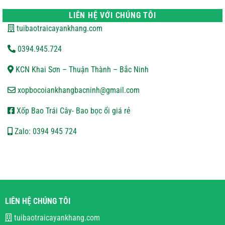
CHUYỂN
luận
ở
LIÊN HỆ VỚI CHÚNG TÔI
CHÍNH
SÁCH
tuibaotraicayankhang.com
BẢO
MẬT
0394.945.724
KCN Khai Sơn – Thuận Thành – Bắc Ninh
xopbocoiankhangbacninh@gmail.com
Xốp Bao Trái Cây- Bao bọc ổi giá rẻ
Zalo: 0394 945 724
LIÊN HỆ CHÚNG TÔI
tuibaotraicayankhang.com