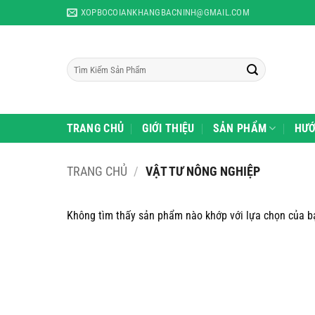
Skip
XOPBOCOIANKHANGBACNINH@GMAIL.COM
to
content
Tìm
kiếm:
TRANG CHỦ
GIỚI THIỆU
SẢN PHẨM
HƯỚ
TRANG CHỦ
/
VẬT TƯ NÔNG NGHIỆP
Không tìm thấy sản phẩm nào khớp với lựa chọn của b