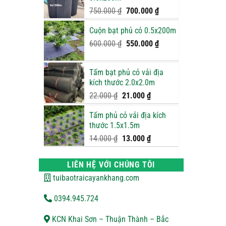
900.000 ₫.
Giá
Giá
750.000
₫
700.000
₫
gốc
hiện
Cuộn bạt phủ cỏ 0.5x200m
là:
tại
750.000 ₫.
là:
Giá
Giá
600.000
₫
550.000
₫
700.000 ₫.
gốc
hiện
là:
tại
Tấm bạt phủ cỏ vải địa
600.000 ₫.
là:
kích thước 2.0x2.0m
550.000 ₫.
Giá
Giá
22.000
₫
21.000
₫
gốc
hiện
Tấm phủ cỏ vải địa kích
là:
tại
thước 1.5x1.5m
22.000 ₫.
là:
21.000 ₫.
Giá
Giá
14.000
₫
13.000
₫
gốc
hiện
là:
tại
LIÊN HỆ VỚI CHÚNG TÔI
14.000 ₫.
là:
tuibaotraicayankhang.com
13.000 ₫.
0394.945.724
KCN Khai Sơn – Thuận Thành – Bắc