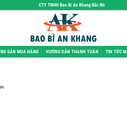
CTY TNHH Bao Bì An Khang Bắc Ninh
- chuyên phâ
NG DẪN MUA HÀNG
HƯỚNG DẪN THANH TOÁN
TIN TỨC M
ạn.