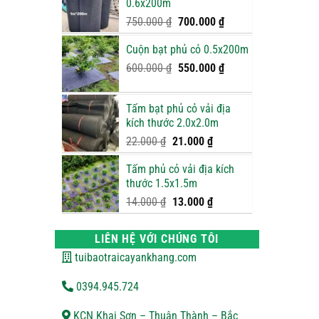
0.6x200m
900.000 ₫.
Giá
Giá
750.000
₫
700.000
₫
gốc
hiện
Cuộn bạt phủ cỏ 0.5x200m
là:
tại
750.000 ₫.
là:
Giá
Giá
600.000
₫
550.000
₫
700.000 ₫.
gốc
hiện
là:
tại
Tấm bạt phủ cỏ vải địa
600.000 ₫.
là:
kích thước 2.0x2.0m
550.000 ₫.
Giá
Giá
22.000
₫
21.000
₫
gốc
hiện
Tấm phủ cỏ vải địa kích
là:
tại
thước 1.5x1.5m
22.000 ₫.
là:
21.000 ₫.
Giá
Giá
14.000
₫
13.000
₫
gốc
hiện
là:
tại
LIÊN HỆ VỚI CHÚNG TÔI
14.000 ₫.
là:
tuibaotraicayankhang.com
13.000 ₫.
0394.945.724
KCN Khai Sơn – Thuận Thành – Bắc