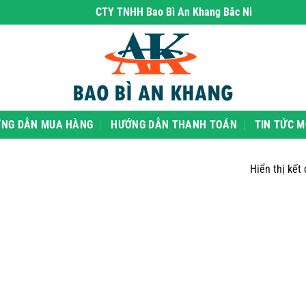
CTY TNHH Bao Bì An Khang Bắc Ninh
- chuyên ph
NG DẪN MUA HÀNG
HƯỚNG DẪN THANH TOÁN
TIN TỨC M
Hiển thị kết