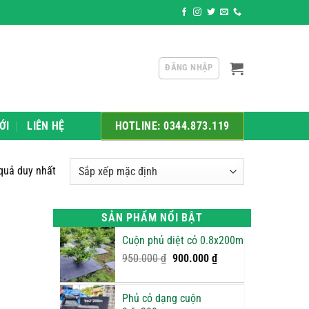
ân phối sỉ và lẻ các sản phẩm như: Xốp bọc trái cây, xốp Pe Foam, 
ĐĂNG NHẬP
ỚI
LIÊN HỆ
HOTLINE: 0344.873.119
 quả duy nhất
SẢN PHẨM NỔI BẬT
Cuộn phủ diệt cỏ 0.8x200m
Giá
Giá
950.000
₫
900.000
₫
gốc
hiện
là:
tại
Phủ cỏ dạng cuộn
950.000 ₫.
là: