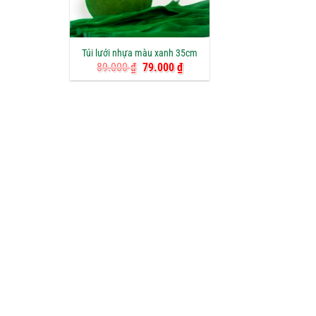
Túi lưới nhựa màu xanh 35cm
Giá
Giá
89.000
₫
79.000
₫
gốc
hiện
là:
tại
89.000 ₫.
là:
79.000 ₫.