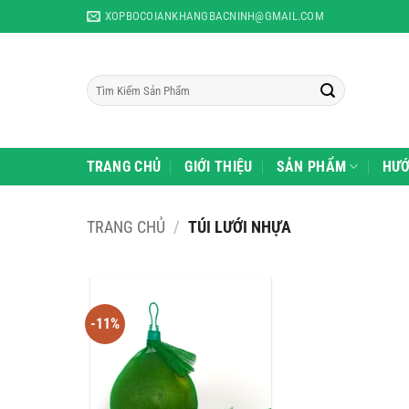
Skip
XOPBOCOIANKHANGBACNINH@GMAIL.COM
to
content
Tìm
kiếm:
TRANG CHỦ
GIỚI THIỆU
SẢN PHẨM
HƯỚ
TRANG CHỦ
/
TÚI LƯỚI NHỰA
-11%