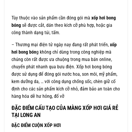
Tùy thuộc vào sản phẩm cần đóng gói mà
xốp hơi bong
bóng
sẽ được cắt, dán theo kích cỡ phù hợp, hoặc gia
công thành dạng túi, tấm.
– Thương mại điện tử ngày nay đang rất phát triển,
xốp
hơi bong bón
g không chỉ dùng trong công nghiệp mà
chúng còn rất được ưa chuộng trong mua bán online,
chuyển phát nhanh qua bưu điện. Xốp hơi bong bóng
được sử dụng để đóng gói nước hoa, son môi, mỹ phẩm,
kem dưỡng da, … với công dụng chống sốc, chèn giữ cố
định cho các sản phẩm kích cỡ nhỏ, đảm bảo an toàn cho
hàng hóa dễ hư hỏng, đổ vỡ
ĐẶC ĐIỂM CẤU TẠO CỦA MÀNG XỐP HƠI GIÁ RẺ
TẠI LONG AN
ĐẶC ĐIỂM CUỘN XỐP HƠI