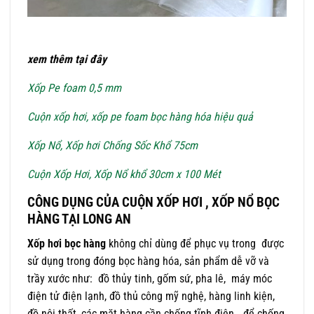
xem thêm tại đây
Xốp Pe foam 0,5 mm
Cuộn xốp hơi, xốp pe foam bọc hàng hóa hiệu quả
Xốp Nổ, Xốp hơi Chống Sốc Khổ 75cm
Cuộn Xốp Hơi, Xốp Nổ khổ 30cm x 100 Mét
CÔNG DỤNG CỦA CUỘN XỐP HƠI , XỐP NỔ BỌC
HÀNG TẠI LONG AN
Xốp hơi bọc hàng
không chỉ dùng để phục vụ trong được
sử dụng trong đóng bọc hàng hóa, sản phẩm dễ vỡ và
trầy xước như: đồ thủy tinh, gốm sứ, pha lê, máy móc
điện tử điện lạnh, đồ thủ công mỹ nghệ, hàng linh kiện,
đồ nội thất, các mặt hàng cần chống tĩnh điện… để chống