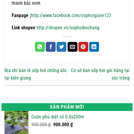
thành bắc ninh
Fanpage ;
http://www.facebook.com/xophoigiare123
Link shopee
http://shopee.vn/xophoibochang
Địa chỉ bán lẻ xốp hơi chống sốc
Cơ sở bán xốp hơi gói hàng tại
tại kiên giang
sóc trăng
SẢN PHẨM MỚI
Cuộn phủ diệt cỏ 0.8x200m
Giá
Giá
950.000
₫
900.000
₫
gốc
hiện