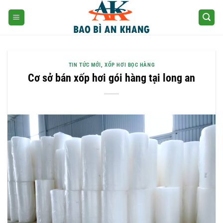
Skip
to
content
TIN TỨC MỚI
,
XỐP HƠI BỌC HÀNG
Cơ sở bán xốp hơi gói hàng tại long an