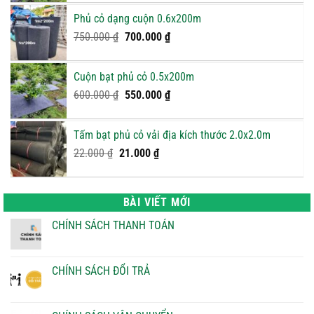
là:
tại
Phủ cỏ dạng cuộn 0.6x200m
950.000 ₫.
là:
Giá
900.000 ₫.
Giá
750.000
₫
700.000
₫
gốc
hiện
là:
tại
Cuộn bạt phủ cỏ 0.5x200m
750.000 ₫.
là:
Giá
Giá
600.000
₫
550.000
₫
700.000 ₫.
gốc
hiện
là:
tại
Tấm bạt phủ cỏ vải địa kích thước 2.0x2.0m
600.000 ₫.
là:
Giá
Giá
22.000
₫
21.000
₫
550.000 ₫.
gốc
hiện
là:
tại
22.000 ₫.
là:
BÀI VIẾT MỚI
21.000 ₫.
CHÍNH SÁCH THANH TOÁN
Không
có
bình
luận
CHÍNH SÁCH ĐỔI TRẢ
ở
CHÍNH
Không
SÁCH
có
THANH
bình
TOÁN
luận