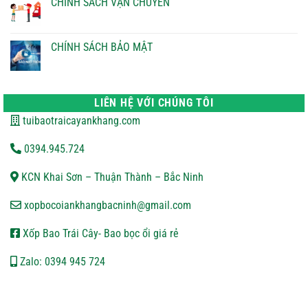
CHÍNH SÁCH VẬN CHUYỂN
ở
CHÍNH
Không
SÁCH
có
ĐỔI
bình
TRẢ
luận
CHÍNH SÁCH BẢO MẬT
ở
CHÍNH
Không
SÁCH
có
VẬN
bình
CHUYỂN
luận
ở
LIÊN HỆ VỚI CHÚNG TÔI
CHÍNH
SÁCH
tuibaotraicayankhang.com
BẢO
MẬT
0394.945.724
KCN Khai Sơn – Thuận Thành – Bắc Ninh
xopbocoiankhangbacninh@gmail.com
Xốp Bao Trái Cây- Bao bọc ổi giá rẻ
Zalo: 0394 945 724