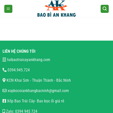
Skip
to
content
LIÊN HỆ CHÚNG TÔI
tuibaotraicayankhang.com
0394.945.724
KCN Khai Sơn - Thuận Thành - Bắc Ninh
xopbocoiankhangbacninh@gmail.com
Xốp Bao Trái Cây- Bao bọc ổi giá rẻ
Zalo: 0394 945 724