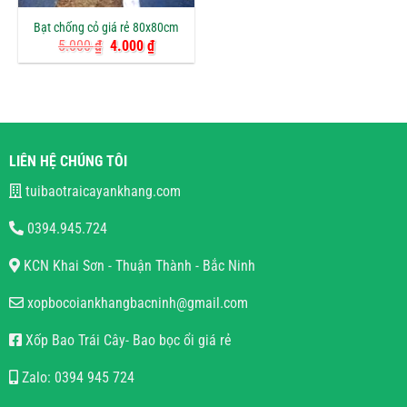
Bạt chống cỏ giá rẻ 80x80cm
Giá
Giá
5.000
₫
4.000
₫
gốc
hiện
là:
tại
5.000 ₫.
là:
4.000 ₫.
LIÊN HỆ CHÚNG TÔI
tuibaotraicayankhang.com
0394.945.724
KCN Khai Sơn - Thuận Thành - Bắc Ninh
xopbocoiankhangbacninh@gmail.com
Xốp Bao Trái Cây- Bao bọc ổi giá rẻ
Zalo: 0394 945 724