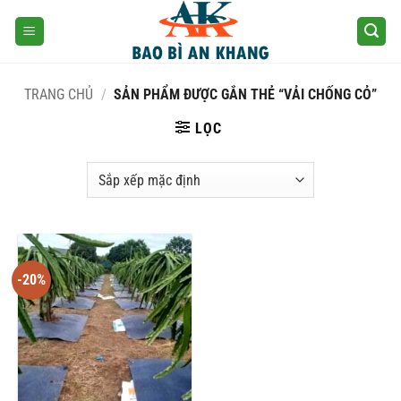
Skip
to
content
TRANG CHỦ
/
SẢN PHẨM ĐƯỢC GẮN THẺ “VẢI CHỐNG CỎ”
LỌC
-20%