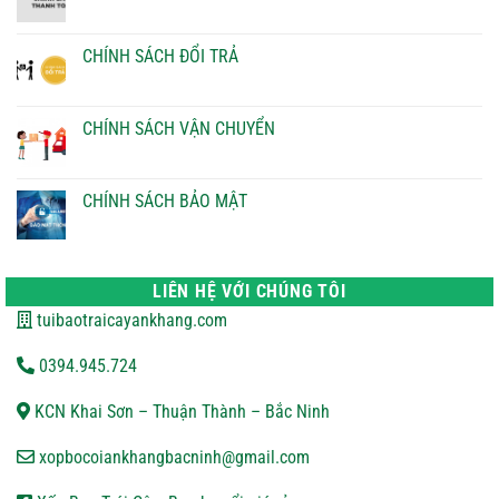
Không
có
bình
luận
CHÍNH SÁCH ĐỔI TRẢ
ở
CHÍNH
Không
SÁCH
có
THANH
bình
TOÁN
luận
CHÍNH SÁCH VẬN CHUYỂN
ở
CHÍNH
Không
SÁCH
có
ĐỔI
bình
TRẢ
luận
CHÍNH SÁCH BẢO MẬT
ở
CHÍNH
Không
SÁCH
có
VẬN
bình
CHUYỂN
luận
ở
LIÊN HỆ VỚI CHÚNG TÔI
CHÍNH
SÁCH
tuibaotraicayankhang.com
BẢO
MẬT
0394.945.724
KCN Khai Sơn – Thuận Thành – Bắc Ninh
xopbocoiankhangbacninh@gmail.com