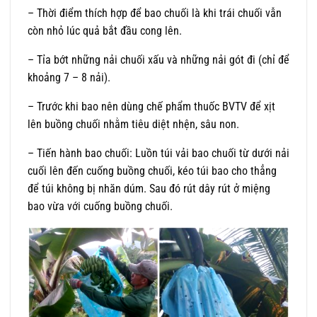
– Thời điểm thích hợp để bao chuối là khi trái chuối vẫn
còn nhỏ lúc quả bắt đầu cong lên.
– Tỉa bớt những nải chuối xấu và những nải gót đi (chỉ để
khoảng 7 – 8 nải).
– Trước khi bao nên dùng chế phẩm thuốc BVTV để xịt
lên buồng chuối nhằm tiêu diệt nhện, sâu non.
– Tiến hành bao chuối: Luồn túi vải bao chuối từ dưới nải
cuối lên đến cuống buồng chuối, kéo túi bao cho thẳng
để túi không bị nhăn dúm. Sau đó rút dây rút ở miệng
bao vừa với cuống buồng chuối.