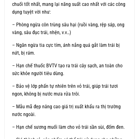
chuối tốt nhất, mang lại năng suất cao nhất với các công
dụng tuyệt vời như:
– Phòng ngừa côn trùng sâu hại (ruồi vàng, rệp sáp, ong
vàng, sâu đục trái, nhện, v.v…)
– Ngăn ngừa tia cực tím, ánh nắng quá gắt làm trái bị
nứt, bị rám.
– Hạn chế thuốc BVTV tạo ra trái cây sạch, an toàn cho
sức khỏe người tiêu dùng.
– Bảo vệ lớp phấn tự nhiên trên vỏ trái, giúp trái tươi
ngon, không bị nước mưa rửa trôi.
– Mẫu mã đẹp nâng cao giá trị xuất khẩu ra thị trường
nước ngoài.
– Hạn chế sương muối làm cho vỏ trái sần sùi, đốm đen.