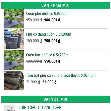
SẢN PHẨM MỚI
Cuộn phủ diệt cỏ 0.8x200m
Giá
Giá
950.000
₫
900.000
₫
gốc
hiện
là:
tại
Phủ cỏ dạng cuộn 0.6x200m
950.000 ₫.
là:
Giá
900.000 ₫.
Giá
750.000
₫
700.000
₫
gốc
hiện
là:
tại
Cuộn bạt phủ cỏ 0.5x200m
750.000 ₫.
là:
Giá
Giá
600.000
₫
550.000
₫
700.000 ₫.
gốc
hiện
là:
tại
Tấm bạt phủ cỏ vải địa kích thước 2.0x2.0m
600.000 ₫.
là:
Giá
Giá
22.000
₫
21.000
₫
550.000 ₫.
gốc
hiện
là:
tại
22.000 ₫.
là:
BÀI VIẾT MỚI
21.000 ₫.
CHÍNH SÁCH THANH TOÁN