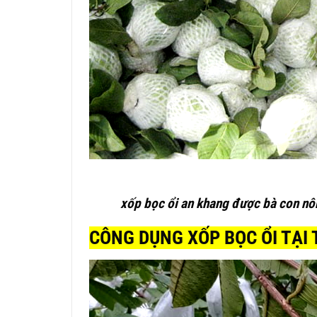
xốp bọc ổi an khang được bà con nông 
CÔNG DỤNG XỐP BỌC ỔI TẠI