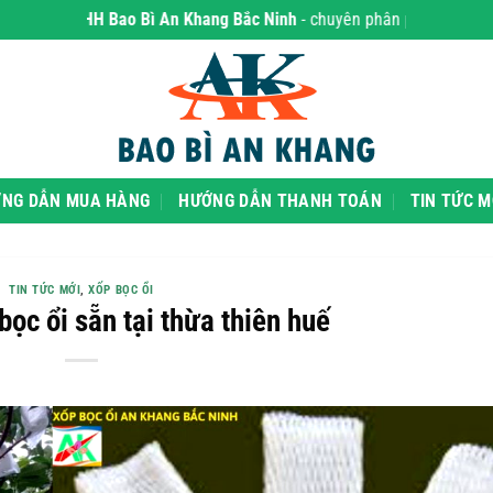
HH Bao Bì An Khang Bắc Ninh
- chuyên phân phối sỉ và lẻ các sản p
NG DẪN MUA HÀNG
HƯỚNG DẪN THANH TOÁN
TIN TỨC M
TIN TỨC MỚI
,
XỐP BỌC ỔI
ọc ổi sẵn tại thừa thiên huế