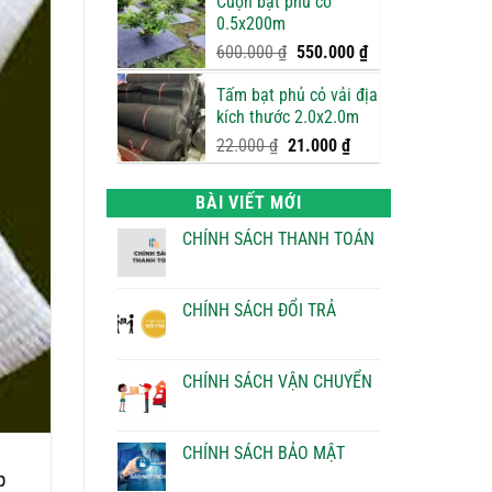
Cuộn bạt phủ cỏ
là:
tại
0.5x200m
750.000 ₫.
là:
700.000 ₫.
Giá
Giá
600.000
₫
550.000
₫
gốc
hiện
Tấm bạt phủ cỏ vải địa
là:
tại
kích thước 2.0x2.0m
600.000 ₫.
là:
550.000 ₫.
Giá
Giá
22.000
₫
21.000
₫
gốc
hiện
là:
tại
BÀI VIẾT MỚI
22.000 ₫.
là:
21.000 ₫.
CHÍNH SÁCH THANH TOÁN
Không
có
bình
luận
CHÍNH SÁCH ĐỔI TRẢ
ở
CHÍNH
Không
SÁCH
có
THANH
bình
TOÁN
luận
CHÍNH SÁCH VẬN CHUYỂN
ở
CHÍNH
Không
SÁCH
có
ĐỔI
bình
TRẢ
luận
CHÍNH SÁCH BẢO MẬT
ở
p
CHÍNH
Không
SÁCH
có