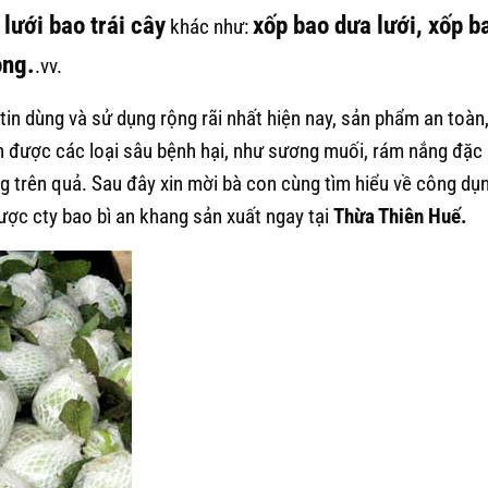
lưới bao trái cây
xốp bao dưa lưới, xốp b
khác như:
ong.
.vv.
in dùng và sử dụng rộng rãi nhất hiện nay, sản phẩm an toàn
ánh được các loại sâu bệnh hại, như sương muối, rám nắng đặc
ụng trên quả. Sau đây xin mời bà con cùng tìm hiểu về công dụ
ợc cty bao bì an khang sản xuất ngay tại
Thừa Thiên Huế.