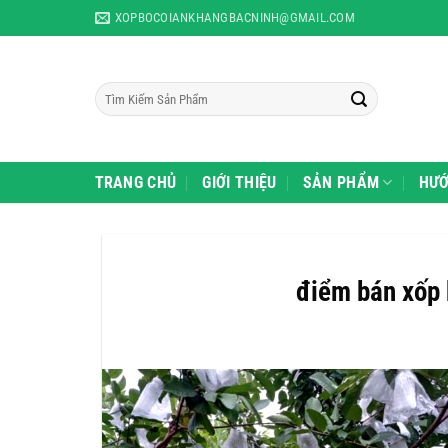
Skip
CTY TN
XOPBOCOIANKHANGBACNINH@GMAIL.COM
to
content
Tìm
kiếm:
TRANG CHỦ
GIỚI THIỆU
SẢN PHẨM
HƯỚ
điểm bán xốp b