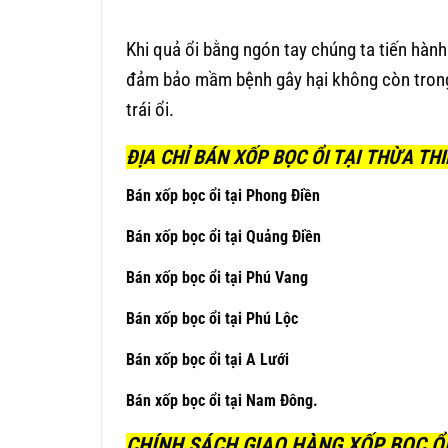
Khi quả ổi bằng ngón tay chúng ta tiến hành
đảm bảo mầm bệnh gây hại không còn trong t
trái ổi.
ĐỊA CHỈ BÁN XỐP BỌC ỔI TẠI
THỪA THI
Bán xốp bọc ổi tại Phong Điền
Bán xốp bọc ổi tại Quảng Điền
Bán xốp bọc ổi tại Phú Vang
Bán xốp bọc ổi tại Phú Lộc
Bán xốp bọc ổi tại A Lưới
Bán xốp bọc ổi tại Nam Đông.
CHÍNH SÁCH GIAO HÀNG XỐP BỌC Ổ