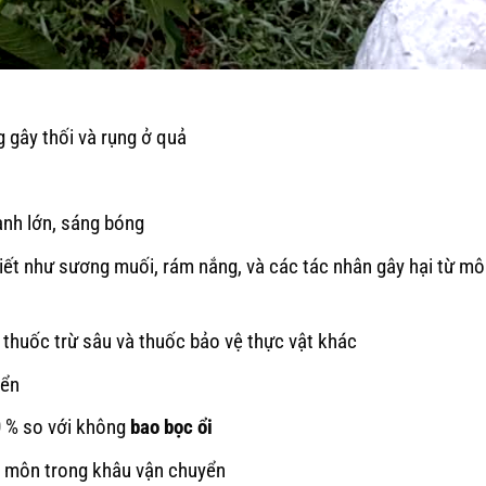
g gây thối và rụng ở quả
anh lớn, sáng bóng
iết như sương muối, rám nắng, và các tác nhân gây hại từ mô
thuốc trừ sâu và thuốc bảo vệ thực vật khác
yển
0 % so với không
bao bọc ổi
n môn trong khâu vận chuyển