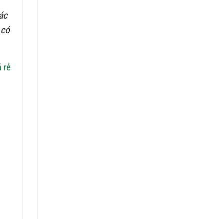
ác
 có
 rẻ