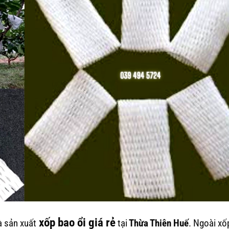
xốp bao ổi giá rẻ
à sản xuất
tại
Thừa Thiên Huế
. Ngoài xố