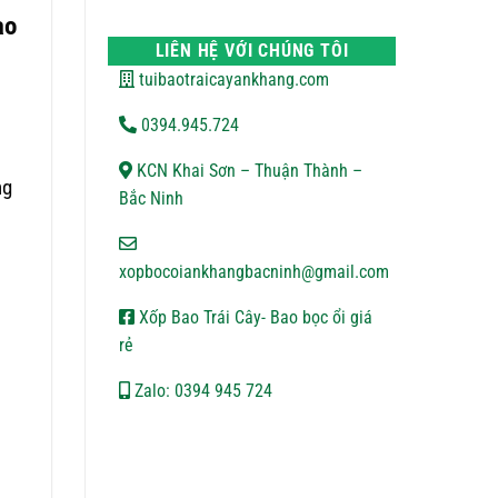
VẬN
bình
ao
CHUYỂN
luận
ở
LIÊN HỆ VỚI CHÚNG TÔI
CHÍNH
SÁCH
tuibaotraicayankhang.com
BẢO
MẬT
,
0394.945.724
KCN Khai Sơn – Thuận Thành –
ng
Bắc Ninh
xopbocoiankhangbacninh@gmail.com
Xốp Bao Trái Cây- Bao bọc ổi giá
rẻ
Zalo: 0394 945 724