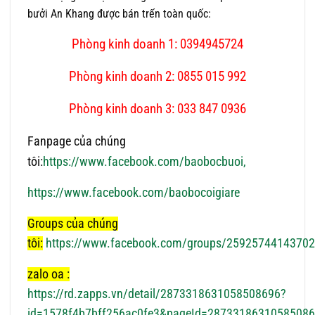
bưởi An Khang được bán trến toàn quốc:
Phòng kinh doanh 1: 0394945724
Phòng kinh doanh 2: 0855 015 992
Phòng kinh doanh 3: 033 847 0936
Fanpage của chúng
tôi:
https://www.facebook.com/baobocbuoi,
https://www.facebook.com/baobocoigiare
Groups của chúng
tôi:
https://www.facebook.com/groups/2592574414370
zalo oa :
https://rd.zapps.vn/detail/2873318631058508696?
id=1578f4b7bff256ac0fe3&pageId=2873318631058508