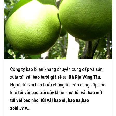
Công ty bao bì an khang chuyên cung cấp và sản
xuất
túi vải bao bưởi giá rẻ
tại
Bà Rịa Vũng Tàu
.
Ngoài túi vải bao bưởi chúng tôi còn cung cấp các
loại
túi vải bao trái cây
khác như:
túi vải bao mít,
túi vải bao nho, túi vải bao ổi, bao na,bao
xoài..v.v..