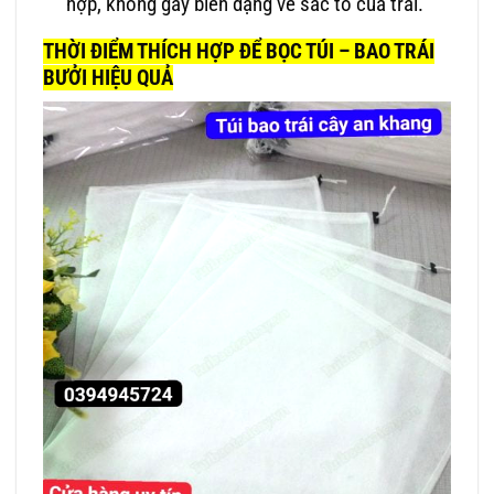
hợp, không gây biến dạng về sắc tố của trái.
THỜI ĐIỂM THÍCH HỢP ĐỂ BỌC TÚI – BAO TRÁI
BƯỞI HIỆU QUẢ