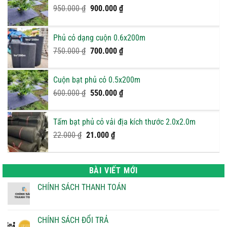
Giá
Giá
950.000
₫
900.000
₫
gốc
hiện
là:
tại
Phủ cỏ dạng cuộn 0.6x200m
950.000 ₫.
là:
Giá
900.000 ₫.
Giá
750.000
₫
700.000
₫
gốc
hiện
là:
tại
Cuộn bạt phủ cỏ 0.5x200m
750.000 ₫.
là:
Giá
Giá
600.000
₫
550.000
₫
700.000 ₫.
gốc
hiện
là:
tại
Tấm bạt phủ cỏ vải địa kích thước 2.0x2.0m
600.000 ₫.
là:
Giá
Giá
22.000
₫
21.000
₫
550.000 ₫.
gốc
hiện
là:
tại
22.000 ₫.
là:
BÀI VIẾT MỚI
21.000 ₫.
CHÍNH SÁCH THANH TOÁN
Không
có
bình
luận
CHÍNH SÁCH ĐỔI TRẢ
ở