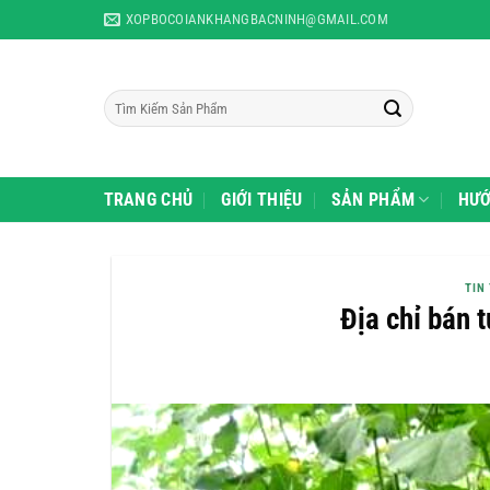
Skip
XOPBOCOIANKHANGBACNINH@GMAIL.COM
to
content
Tìm
kiếm:
TRANG CHỦ
GIỚI THIỆU
SẢN PHẨM
HƯỚ
TIN
Địa chỉ bán t