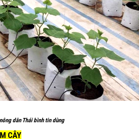
nông dân Thái bình tin dùng
ƠM CÂY