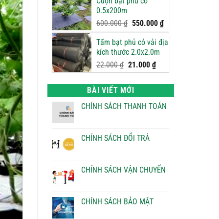
Cuộn bạt phủ cỏ
là:
tại
0.5x200m
750.000 ₫.
là:
700.000 ₫.
Giá
Giá
600.000
₫
550.000
₫
gốc
hiện
Tấm bạt phủ cỏ vải địa
là:
tại
kích thước 2.0x2.0m
600.000 ₫.
là:
550.000 ₫.
Giá
Giá
22.000
₫
21.000
₫
gốc
hiện
là:
tại
BÀI VIẾT MỚI
22.000 ₫.
là:
21.000 ₫.
CHÍNH SÁCH THANH TOÁN
Không
có
bình
luận
CHÍNH SÁCH ĐỔI TRẢ
ở
CHÍNH
Không
SÁCH
có
THANH
bình
TOÁN
luận
CHÍNH SÁCH VẬN CHUYỂN
ở
CHÍNH
Không
SÁCH
có
ĐỔI
bình
TRẢ
luận
CHÍNH SÁCH BẢO MẬT
ở
CHÍNH
Không
SÁCH
có