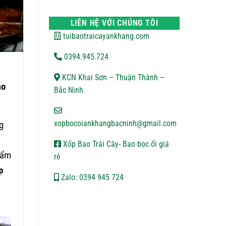
VẬN
bình
CHUYỂN
luận
ở
LIÊN HỆ VỚI CHÚNG TÔI
CHÍNH
SÁCH
tuibaotraicayankhang.com
BẢO
MẬT
0394.945.724
KCN Khai Sơn – Thuận Thành –
ao
Bắc Ninh
xopbocoiankhangbacninh@gmail.com
g
Xốp Bao Trái Cây- Bao bọc ổi giá
hẩm
rẻ
p
Zalo: 0394 945 724