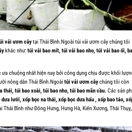
úi vải ươm cây
tại Thái Bình.Ngoài túi vải ươm cây chúng tôi
ây
khác như:
túi vải bao mít, túi vải bao nho, túi vải bao ổi, b
 ưa chuộng nhất hiện nay bởi công dụng chịu được khối lượn
gười nông dân Thái Bình.Ngoài
túi vải ươm cây
chúng tôi còn
a thái, túi bao xoài, túi bao nho, túi bao mãn cầu.
Các sản p
c dưa lưới, xốp bọc na thái, xốp bọc dưa hấu , xốp bao táo, xố
i Thái Bình
như Đông Hưng, Hưng Hà, Kiến Xương, Thái Thụy,