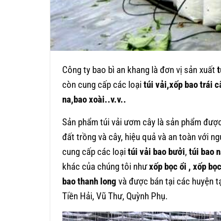
Công ty bao bì an khang là đơn vị sản xuất
t
còn cung cấp các loại
túi vải,xốp bao trái c
na,bao xoài..v.v..
Sản phẩm túi vải ươm cây là sản phẩm được
đất trồng và cây, hiệu quả và an toàn với n
cung cấp các loại
túi vải bao bưởi
,
túi bao n
khác của chúng tôi như
xốp bọc ổi , xốp bọ
bao thanh long
và được bán tại các huyện tạ
Tiền Hải, Vũ Thư, Quỳnh Phụ.