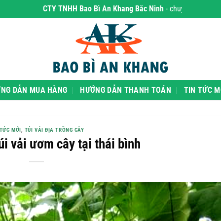
CTY TNHH Bao Bì An Khang Bắc Ninh
- chuyên phân phối sỉ và lẻ c
NG DẪN MUA HÀNG
HƯỚNG DẪN THANH TOÁN
TIN TỨC M
 TỨC MỚI
,
TÚI VẢI ĐỊA TRỒNG CÂY
úi vải ươm cây tại thái bình