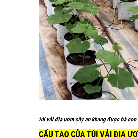
túi vải địa ươm cây an khang được bà con 
CẤU TẠO CỦA TÚI VẢI ĐỊA Ư