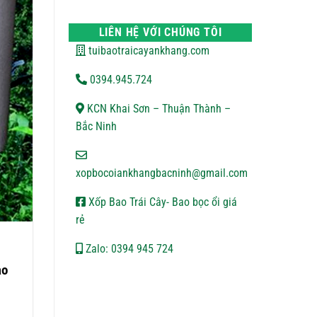
VẬN
bình
CHUYỂN
luận
ở
LIÊN HỆ VỚI CHÚNG TÔI
CHÍNH
SÁCH
tuibaotraicayankhang.com
BẢO
MẬT
0394.945.724
KCN Khai Sơn – Thuận Thành –
Bắc Ninh
xopbocoiankhangbacninh@gmail.com
Xốp Bao Trái Cây- Bao bọc ổi giá
rẻ
Zalo: 0394 945 724
ao