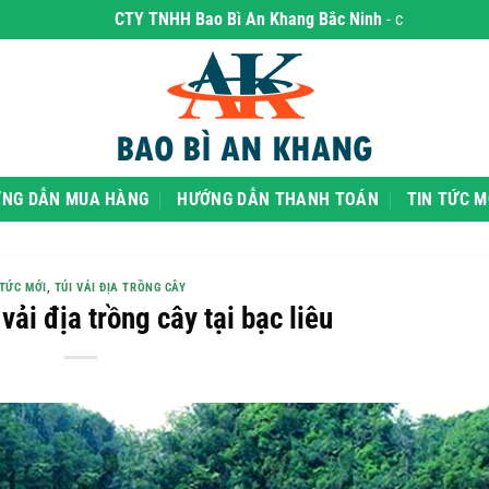
CTY TNHH Bao Bì An Khang Bắc Ninh
- chuyên phân phối sỉ v
NG DẪN MUA HÀNG
HƯỚNG DẪN THANH TOÁN
TIN TỨC M
 TỨC MỚI
,
TÚI VẢI ĐỊA TRỒNG CÂY
 vải địa trồng cây tại bạc liêu