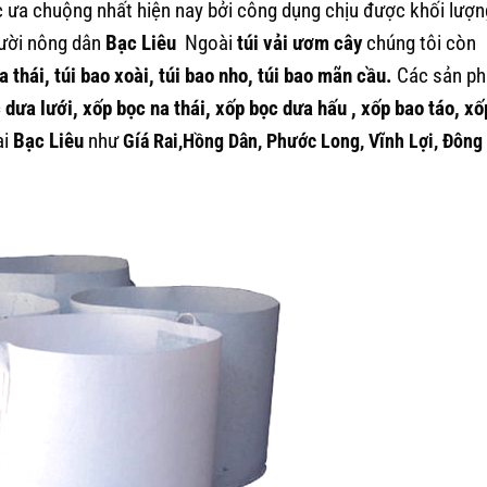
 ưa chuộng nhất hiện nay bởi công dụng chịu được khối lượn
gười nông dân
Bạc Liêu
Ngoài
túi vải ươm cây
chúng tôi còn
a thái, túi bao xoài, túi bao nho, túi bao mãn cầu.
Các sản p
c dưa lưới, xốp bọc na thái, xốp bọc dưa hấu , xốp bao táo, xố
ại
Bạc Liêu
như
Gíá Rai,
Hồng Dân,
Phước Long,
Vĩnh Lợi,
Đông