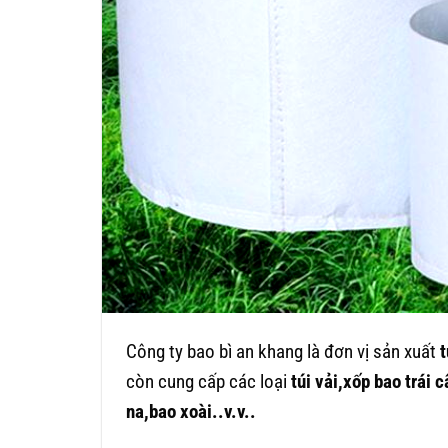
Công ty bao bì an khang là đơn vị sản xuất
t
còn cung cấp các loại
túi vải,xốp bao trái c
na,bao xoài..v.v..