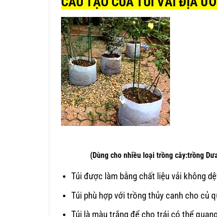
CẤU TẠO CỦA TÚI VẢI ĐỊA Ư
(Dùng cho nhiều loại trồng cây:trồng Dưa lướ
Túi được làm bằng chất liệu vải không d
Túi phù hợp với trồng thủy canh cho củ 
Túi là màu trắng để cho trái có thể quan