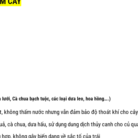
ƠM CÂY
i, Cà chua bạch tuộc, các loại dưa leo, hoa hồng….)
ệt, không thấm nước nhưng vẫn đảm bảo độ thoát khí cho cây
quả, cà chua, dưa hấu, sử dụng dung dịch thủy canh cho củ qu
g hợp, không gây biến dạng về sắc tố của trái