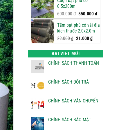
Cuộn bạt phủ cỏ
là:
tại
0.5x200m
750.000 ₫.
là:
700.000 ₫.
Giá
Giá
600.000
₫
550.000
₫
gốc
hiện
Tấm bạt phủ cỏ vải địa
là:
tại
kích thước 2.0x2.0m
600.000 ₫.
là:
550.000 ₫.
Giá
Giá
22.000
₫
21.000
₫
gốc
hiện
là:
tại
BÀI VIẾT MỚI
22.000 ₫.
là:
21.000 ₫.
CHÍNH SÁCH THANH TOÁN
Không
có
bình
luận
CHÍNH SÁCH ĐỔI TRẢ
ở
CHÍNH
Không
SÁCH
có
THANH
bình
TOÁN
luận
CHÍNH SÁCH VẬN CHUYỂN
ở
CHÍNH
Không
SÁCH
có
ĐỔI
bình
TRẢ
luận
CHÍNH SÁCH BẢO MẬT
ở
CHÍNH
Không
SÁCH
có