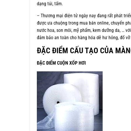
dạng túi, tấm.
– Thương mại điện tử ngày nay đang rất phát triể
được ưa chuộng trong mua bán online, chuyển ph
nước hoa, son môi, mỹ phẩm, kem dưỡng da, … với
đảm bảo an toàn cho hàng hóa dễ hư hỏng, đổ vỡ
ĐẶC ĐIỂM CẤU TẠO CỦA MÀNG 
ĐẶC ĐIỂM CUỘN XỐP HƠI