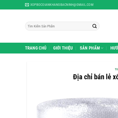
Skip
CTY TNHH Bao Bì An Khang Bắc Ninh
- chuyên phân phối sỉ và lẻ 
XOPBOCOIANKHANGBACNINH@GMAIL.COM
to
content
Tìm
kiếm:
TRANG CHỦ
GIỚI THIỆU
SẢN PHẨM
HƯỚ
TI
Địa chỉ bán lẻ x