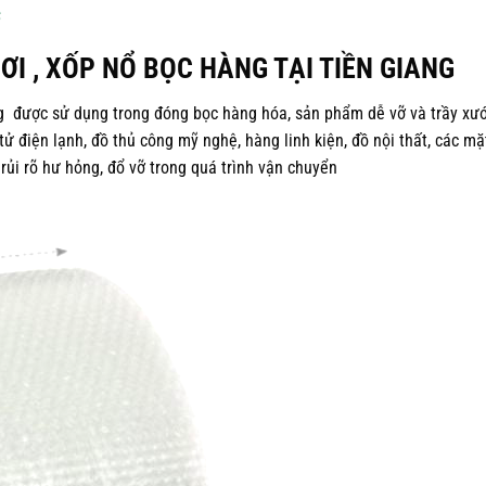
I , XỐP NỔ BỌC HÀNG TẠI TIỀN GIANG
g được sử dụng trong đóng bọc hàng hóa, sản phẩm dễ vỡ và trầy xư
ử điện lạnh, đồ thủ công mỹ nghệ, hàng linh kiện, đồ nội thất, các mặ
rủi rõ hư hỏng, đổ vỡ trong quá trình vận chuyển