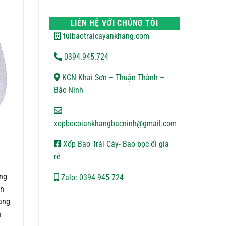
VẬN
bình
CHUYỂN
luận
ở
LIÊN HỆ VỚI CHÚNG TÔI
CHÍNH
SÁCH
tuibaotraicayankhang.com
BẢO
MẬT
0394.945.724
KCN Khai Sơn – Thuận Thành –
Bắc Ninh
xopbocoiankhangbacninh@gmail.com
Xốp Bao Trái Cây- Bao bọc ổi giá
rẻ
úng
Zalo: 0394 945 724
ộn
hàng
n