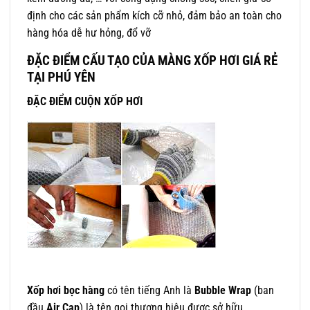
định cho các sản phẩm kích cỡ nhỏ, đảm bảo an toàn cho
hàng hóa dễ hư hỏng, đổ vỡ
ĐẶC ĐIỂM CẤU TẠO CỦA MÀNG XỐP HƠI GIÁ RẺ
TẠI PHÚ YÊN
ĐẶC ĐIỂM CUỘN XỐP HƠI
Xốp hơi bọc hàng
có tên tiếng Anh là
Bubble Wrap
(ban
đầu
Air Cap
) là tên gọi thương hiệu được sở hữu