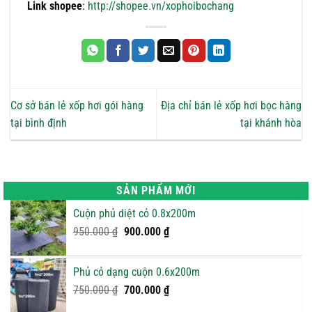
Link shopee
:
http://shopee.vn/xophoibochang
Cơ sở bán lẻ xốp hơi gói hàng
Địa chỉ bán lẻ xốp hơi bọc hàng
tại bình định
tại khánh hòa
SẢN PHẨM MỚI
Cuộn phủ diệt cỏ 0.8x200m
Giá
Giá
950.000
₫
900.000
₫
gốc
hiện
là:
tại
Phủ cỏ dạng cuộn 0.6x200m
950.000 ₫.
là:
Giá
900.000 ₫.
Giá
750.000
₫
700.000
₫
gốc
hiện