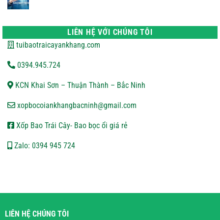
CHÍNH
Không
SÁCH
có
VẬN
bình
CHUYỂN
luận
ở
LIÊN HỆ VỚI CHÚNG TÔI
CHÍNH
SÁCH
tuibaotraicayankhang.com
BẢO
MẬT
0394.945.724
KCN Khai Sơn – Thuận Thành – Bắc Ninh
xopbocoiankhangbacninh@gmail.com
Xốp Bao Trái Cây- Bao bọc ổi giá rẻ
Zalo: 0394 945 724
LIÊN HỆ CHÚNG TÔI