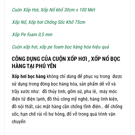
Cuộn Xốp Hơi, Xốp Nổ khổ 30cm x 100 Mét
Xốp Nổ, Xốp hơi Chống Sốc Khổ 75cm
Xốp Pe foam 0,5 mm
Cuộn xốp hơi, xốp pe foam bọc hàng hóa hiệu quả
CÔNG DỤNG CỦA CUỘN XỐP HƠI , XỐP NỔ BỌC
HÀNG TẠI PHÚ YÊN
Xốp hơi bọc hàng
không chỉ dùng để phục vụ trong được
sử dụng trong đóng bọc hàng hóa, sản phẩm dễ vỡ và
trầy xước như: đồ thủy tinh, gốm sứ, pha lê, máy móc
điện tử điện lạnh, đồ thủ công mỹ nghệ, hàng linh kiện,
đồ nội thất, các mặt hàng cần chống tĩnh điện… để chống
sốc, hạn chế rủi rõ hư hỏng, đổ vỡ trong quá trình vận
chuyển