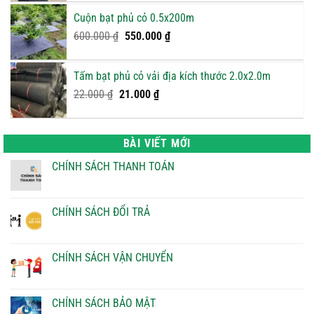
là:
tại
Cuộn bạt phủ cỏ 0.5x200m
750.000 ₫.
là:
Giá
Giá
600.000
₫
550.000
₫
700.000 ₫.
gốc
hiện
là:
tại
Tấm bạt phủ cỏ vải địa kích thước 2.0x2.0m
600.000 ₫.
là:
Giá
Giá
22.000
₫
21.000
₫
550.000 ₫.
gốc
hiện
là:
tại
22.000 ₫.
là:
BÀI VIẾT MỚI
21.000 ₫.
CHÍNH SÁCH THANH TOÁN
Không
có
bình
luận
CHÍNH SÁCH ĐỔI TRẢ
ở
CHÍNH
Không
SÁCH
có
THANH
bình
TOÁN
luận
CHÍNH SÁCH VẬN CHUYỂN
ở
CHÍNH
Không
SÁCH
có
ĐỔI
bình
TRẢ
luận
CHÍNH SÁCH BẢO MẬT
ở