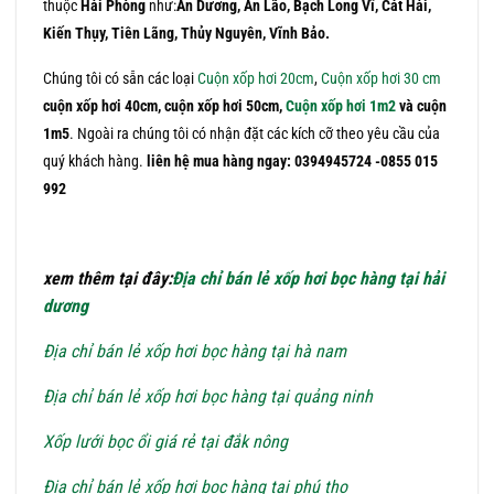
thuộc
Hải
Phòng
như:
An Dương, An Lão, Bạch Long Vĩ, Cát Hải,
Kiến Thụy, Tiên Lãng, Thủy Nguyên, Vĩnh Bảo.
Chúng tôi có sẵn các loại
Cuộn xốp hơi 20cm
,
Cuộn xốp hơi 30 cm
cuộn xốp hơi 40cm, cuộn xốp hơi 50cm,
Cuộn xốp hơi 1m2
và cuộn
1m5
. Ngoài ra chúng tôi có nhận đặt các kích cỡ theo yêu cầu của
quý khách hàng.
liên hệ mua hàng ngay: 0394945724 -0855 015
992
xem thêm tại đây:
Địa chỉ bán lẻ xốp hơi bọc hàng tại hải
dương
Địa chỉ bán lẻ xốp hơi bọc hàng tại hà nam
Địa chỉ bán lẻ xốp hơi bọc hàng tại quảng ninh
Xốp lưới bọc ổi giá rẻ tại đắk nông
Địa chỉ bán lẻ xốp hơi bọc hàng tại phú thọ