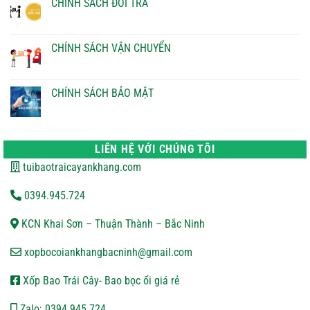
CHÍNH SÁCH ĐỔI TRẢ
ở
CHÍNH
Không
SÁCH
có
THANH
bình
TOÁN
luận
CHÍNH SÁCH VẬN CHUYỂN
ở
CHÍNH
Không
SÁCH
có
ĐỔI
bình
TRẢ
luận
CHÍNH SÁCH BẢO MẬT
ở
CHÍNH
Không
SÁCH
có
VẬN
bình
CHUYỂN
luận
ở
LIÊN HỆ VỚI CHÚNG TÔI
CHÍNH
SÁCH
tuibaotraicayankhang.com
BẢO
MẬT
0394.945.724
KCN Khai Sơn – Thuận Thành – Bắc Ninh
xopbocoiankhangbacninh@gmail.com
Xốp Bao Trái Cây- Bao bọc ổi giá rẻ
Zalo: 0394 945 724