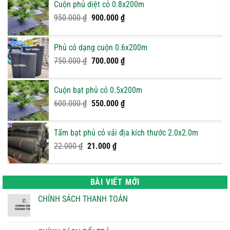
Cuộn phủ diệt cỏ 0.8x200m
Giá
Giá
950.000
₫
900.000
₫
gốc
hiện
là:
tại
Phủ cỏ dạng cuộn 0.6x200m
950.000 ₫.
là:
Giá
900.000 ₫.
Giá
750.000
₫
700.000
₫
gốc
hiện
là:
tại
Cuộn bạt phủ cỏ 0.5x200m
750.000 ₫.
là:
Giá
Giá
600.000
₫
550.000
₫
700.000 ₫.
gốc
hiện
là:
tại
Tấm bạt phủ cỏ vải địa kích thước 2.0x2.0m
600.000 ₫.
là:
Giá
Giá
22.000
₫
21.000
₫
550.000 ₫.
gốc
hiện
là:
tại
22.000 ₫.
là:
BÀI VIẾT MỚI
21.000 ₫.
CHÍNH SÁCH THANH TOÁN
Không
có
bình
luận