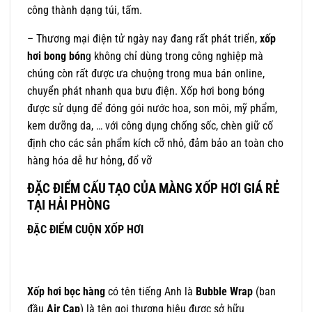
công thành dạng túi, tấm.
– Thương mại điện tử ngày nay đang rất phát triển,
xốp
hơi bong bón
g không chỉ dùng trong công nghiệp mà
chúng còn rất được ưa chuộng trong mua bán online,
chuyển phát nhanh qua bưu điện. Xốp hơi bong bóng
được sử dụng để đóng gói nước hoa, son môi, mỹ phẩm,
kem dưỡng da, … với công dụng chống sốc, chèn giữ cố
định cho các sản phẩm kích cỡ nhỏ, đảm bảo an toàn cho
hàng hóa dễ hư hỏng, đổ vỡ
ĐẶC ĐIỂM CẤU TẠO CỦA MÀNG XỐP HƠI GIÁ RẺ
TẠI HẢI PHÒNG
ĐẶC ĐIỂM CUỘN XỐP HƠI
Xốp hơi bọc hàng
có tên tiếng Anh là
Bubble Wrap
(ban
đầu
Air Cap
) là tên gọi thương hiệu được sở hữu