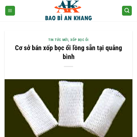
Skip
to
content
TIN TỨC MỚI
,
XỐP BỌC ỔI
Cơ sở bán xốp bọc ổi lồng sẵn tại quảng
bình