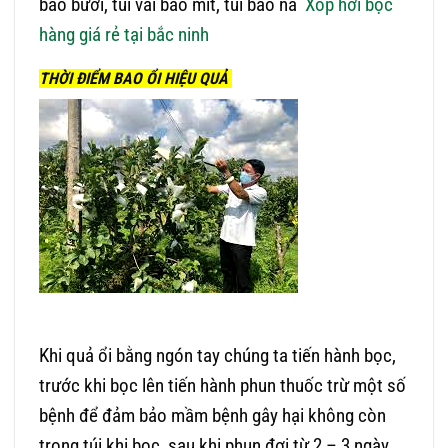
bao bưởi, túi vải bao mít, túi bao na
Xốp hơi bọc
hàng giá rẻ tại bắc ninh
THỜI ĐIỂM BAO ỔI HIỆU QUẢ
Khi quả ổi bằng ngón tay chúng ta tiến hành bọc,
trước khi bọc lên tiến hành phun thuốc trừ một số
bệnh để đảm bảo mầm bệnh gây hại không còn
trong túi khi bọc, sau khi phun đợi từ 2 – 3 ngày