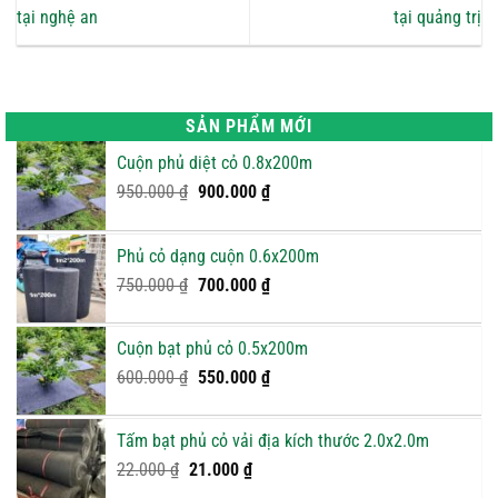
tại nghệ an
tại quảng trị
SẢN PHẨM MỚI
Cuộn phủ diệt cỏ 0.8x200m
Giá
Giá
950.000
₫
900.000
₫
gốc
hiện
là:
tại
Phủ cỏ dạng cuộn 0.6x200m
950.000 ₫.
là:
Giá
900.000 ₫.
Giá
750.000
₫
700.000
₫
gốc
hiện
là:
tại
Cuộn bạt phủ cỏ 0.5x200m
750.000 ₫.
là:
Giá
Giá
600.000
₫
550.000
₫
700.000 ₫.
gốc
hiện
là:
tại
Tấm bạt phủ cỏ vải địa kích thước 2.0x2.0m
600.000 ₫.
là:
Giá
Giá
22.000
₫
21.000
₫
550.000 ₫.
gốc
hiện