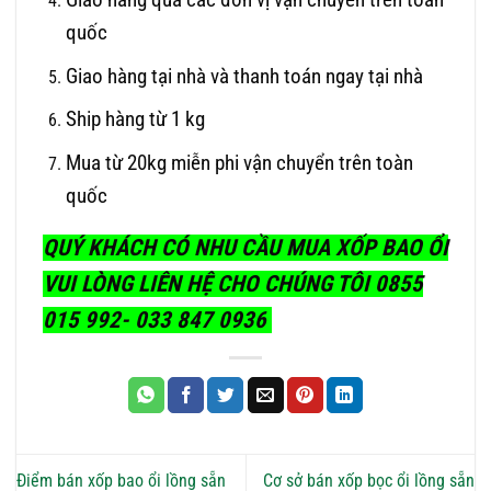
quốc
Giao hàng tại nhà và thanh toán ngay tại nhà
Ship hàng từ 1 kg
Mua từ 20kg miễn phi vận chuyển trên toàn
quốc
QUÝ KHÁCH CÓ NHU CẦU MUA XỐP BAO ỔI
VUI LÒNG LIÊN HỆ CHO CHÚNG TÔI 0855
015 992- 033 847 0936
Điểm bán xốp bao ổi lồng sẵn
Cơ sở bán xốp bọc ổi lồng sẵn