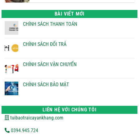
là:
tại
22.000 ₫.
là:
BÀI VIẾT MỚI
21.000 ₫.
CHÍNH SÁCH THANH TOÁN
Không
có
bình
luận
CHÍNH SÁCH ĐỔI TRẢ
ở
CHÍNH
Không
SÁCH
có
THANH
bình
TOÁN
luận
CHÍNH SÁCH VẬN CHUYỂN
ở
CHÍNH
Không
SÁCH
có
ĐỔI
bình
TRẢ
luận
CHÍNH SÁCH BẢO MẬT
ở
CHÍNH
Không
SÁCH
có
VẬN
bình
CHUYỂN
luận
ở
LIÊN HỆ VỚI CHÚNG TÔI
CHÍNH
SÁCH
tuibaotraicayankhang.com
BẢO
MẬT
0394.945.724