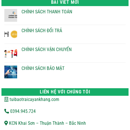
BÀI VIẾT MỚI
21.000 ₫.
CHÍNH SÁCH THANH TOÁN
Không
có
bình
luận
CHÍNH SÁCH ĐỔI TRẢ
ở
CHÍNH
Không
SÁCH
có
THANH
bình
TOÁN
luận
CHÍNH SÁCH VẬN CHUYỂN
ở
CHÍNH
Không
SÁCH
có
ĐỔI
bình
TRẢ
luận
CHÍNH SÁCH BẢO MẬT
ở
CHÍNH
Không
SÁCH
có
VẬN
bình
CHUYỂN
luận
ở
LIÊN HỆ VỚI CHÚNG TÔI
CHÍNH
SÁCH
tuibaotraicayankhang.com
BẢO
MẬT
0394.945.724
KCN Khai Sơn – Thuận Thành – Bắc Ninh