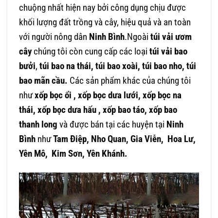
chuộng nhất hiện nay bởi công dụng chịu được
khối lượng đất trồng và cây, hiệu quả và an toàn
với người nông dân
Ninh Bình
.Ngoài
túi vải ươm
cây
chúng tôi còn cung cấp các loại
túi vải bao
bưởi
,
túi bao na thái, túi bao xoài, túi bao nho, túi
bao mãn cầu.
Các sản phẩm khác của chúng tôi
như
xốp bọc ổi , xốp bọc dưa lưới, xốp bọc na
thái, xốp bọc dưa hấu , xốp bao táo, xốp bao
thanh long
và được bán tại các huyện tại
Ninh
Bình
như
Tam Điệp, Nho Quan, Gia Viễn, Hoa Lư,
Yên Mô, Kim Sơn, Yên Khánh.