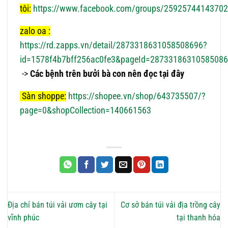
tôi:
https://www.facebook.com/groups/2592574414370
zalo oa :
https://rd.zapps.vn/detail/2873318631058508696?
id=1578f4b7bff256ac0fe3&pageId=2873318631058508
->
Các bệnh trên bưởi bà con nên đọc tại đây
Sàn shoppe:
https://shopee.vn/shop/643735507/?
page=0&shopCollection=140661563
Địa chỉ bán túi vải ươm cây tại
Cơ sở bán túi vải địa trồng cây
vĩnh phúc
tại thanh hóa