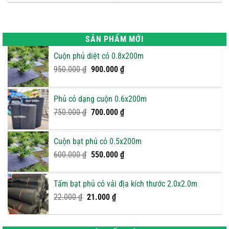
SẢN PHẨM MỚI
Cuộn phủ diệt cỏ 0.8x200m
Giá
Giá
950.000
₫
900.000
₫
gốc
hiện
là:
tại
Phủ cỏ dạng cuộn 0.6x200m
950.000 ₫.
là:
Giá
900.000 ₫.
Giá
750.000
₫
700.000
₫
gốc
hiện
là:
tại
Cuộn bạt phủ cỏ 0.5x200m
750.000 ₫.
là:
Giá
Giá
600.000
₫
550.000
₫
700.000 ₫.
gốc
hiện
là:
tại
Tấm bạt phủ cỏ vải địa kích thước 2.0x2.0m
600.000 ₫.
là:
Giá
Giá
22.000
₫
21.000
₫
550.000 ₫.
gốc
hiện
là:
tại
22.000 ₫.
là: