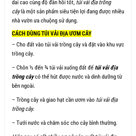
dai cao cùng độ đàn hồi tốt,
túi vải địa trồng
cây
là một sản phẩm siêu tiện lợi đang được nhiều
nhà vườn ưa chuộng sử dụng.
CÁCH DÙNG TÚI VẢI ĐỊA ƯƠM CÂY
– Cho đất vào túi vải trồng cây và đặt vào khu vực
trồng cây.
– Chôn ½ đến ¾ túi vải xuống đất để
túi vải địa
trồng cây
có thể hút được nước và dinh dưỡng từ
bên ngoài.
– Trồng cây và giao hạt cần ươm vào
túi vải địa
trồng cây.
– Tưới nước và chăm sóc cho cây bình thường.