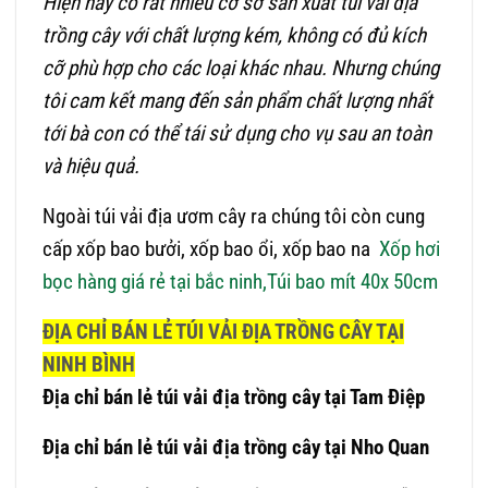
Hiện nay có rất nhiều cơ sở sản xuất túi vải địa
trồng cây với chất lượng kém, không có đủ kích
cỡ phù hợp cho các loại khác nhau. Nhưng chúng
tôi cam kết mang đến sản phẩm chất lượng nhất
tới bà con có thể tái sử dụng cho vụ sau an toàn
và hiệu quả.
Ngoài túi vải địa ươm cây ra chúng tôi còn cung
cấp xốp bao bưởi, xốp bao ổi, xốp bao na
Xốp hơi
bọc hàng giá rẻ tại bắc ninh,
Túi bao mít 40x 50cm
ĐỊA CHỈ BÁN LẺ TÚI VẢI ĐỊA TRỒNG CÂY TẠI
NINH BÌNH
Địa chỉ bán lẻ túi vải địa trồng cây tại Tam Điệp
Địa chỉ bán lẻ túi vải địa trồng cây tại Nho Quan