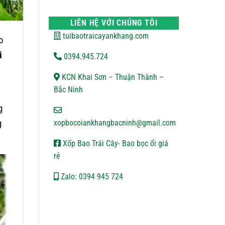
VẬN
bình
CHUYỂN
luận
ở
LIÊN HỆ VỚI CHÚNG TÔI
CHÍNH
SÁCH
tuibaotraicayankhang.com
o
BẢO
MẬT
i
0394.945.724
KCN Khai Sơn – Thuận Thành –
Bắc Ninh
g
g
xopbocoiankhangbacninh@gmail.com
Xốp Bao Trái Cây- Bao bọc ổi giá
rẻ
Zalo: 0394 945 724