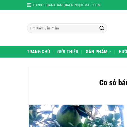
Skip
XOPBOCOIANKHANGBACNINH@GMAIL.COM
to
content
Tìm
kiếm:
TRANG CHỦ
GIỚI THIỆU
SẢN PHẨM
HƯỚ
Cơ sở bá