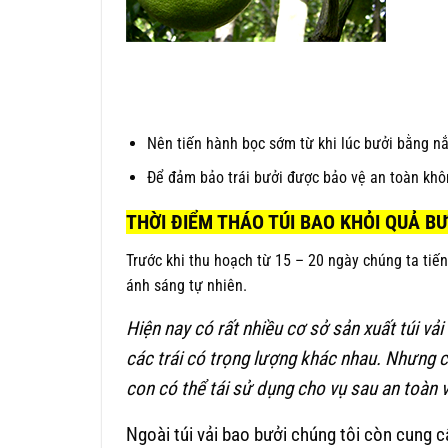
Nên tiến hành bọc sớm từ khi lúc bưởi bằng nắm
Để đảm bảo trái bưởi được bảo vệ an toàn kh
THỜI ĐIỂM THÁO TÚI BAO KHỎI QUẢ BƯ
Trước khi thu hoạch từ 15 – 20 ngày chúng ta tiế
ánh sáng tự nhiên.
Hiện nay có rất nhiều cơ sở sản xuất túi v
các trái có trọng lượng khác nhau. Nhưng 
con có thể tái sử dụng cho vụ sau an toàn v
Ngoài túi vải bao bưởi chúng tôi còn cung 