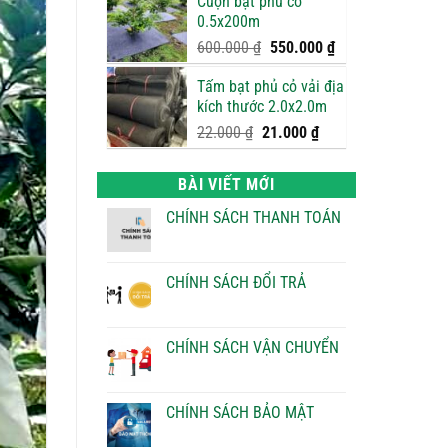
Cuộn bạt phủ cỏ
là:
tại
0.5x200m
750.000 ₫.
là:
700.000 ₫.
Giá
Giá
600.000
₫
550.000
₫
gốc
hiện
Tấm bạt phủ cỏ vải địa
là:
tại
kích thước 2.0x2.0m
600.000 ₫.
là:
550.000 ₫.
Giá
Giá
22.000
₫
21.000
₫
gốc
hiện
là:
tại
BÀI VIẾT MỚI
22.000 ₫.
là:
21.000 ₫.
CHÍNH SÁCH THANH TOÁN
Không
có
bình
luận
CHÍNH SÁCH ĐỔI TRẢ
ở
CHÍNH
Không
SÁCH
có
THANH
bình
TOÁN
luận
CHÍNH SÁCH VẬN CHUYỂN
ở
CHÍNH
Không
SÁCH
có
ĐỔI
bình
TRẢ
luận
CHÍNH SÁCH BẢO MẬT
ở
CHÍNH
Không
SÁCH
có