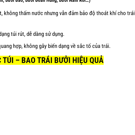
anh, bưởi Đào, bưởi Đoan Hùng, bưởi Năm Roi…)
ệt, không thấm nước nhưng vẫn đảm bảo độ thoát khí cho trái
ạng túi rút, dễ dàng sử dụng.
quang hợp, không gây biến dạng về sắc tố của trái.
 TÚI – BAO TRÁI BƯỞI HIỆU QUẢ