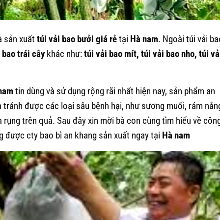
à sản xuất
túi vải bao bưởi giá rẻ
tại
Hà nam
. Ngoài túi vải ba
 bao trái cây
khác như:
túi vải bao mít, túi vải bao nho, túi vả
nam
tin dùng và sử dụng rộng rãi nhất hiện nay, sản phẩm an
con tránh được các loại sâu bệnh hại, như sương muối, rám nắn
và rụng trên quả. Sau đây xin mời bà con cùng tìm hiểu về côn
g được cty bao bì an khang sản xuất ngay tại
Hà nam