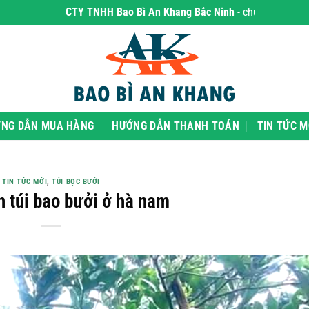
CTY TNHH Bao Bì An Khang Bắc Ninh
- chuyên phân phối sỉ và l
NG DẪN MUA HÀNG
HƯỚNG DẪN THANH TOÁN
TIN TỨC M
TIN TỨC MỚI
,
TÚI BỌC BƯỞI
n túi bao bưởi ở hà nam