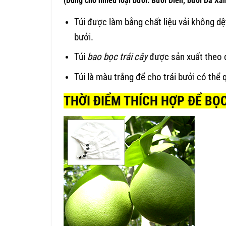
(Dùng cho nhiều loại bưởi: Bưởi Diễn, bưởi Da X
Túi được làm bằng chất liệu vải không d
bưởi.
Túi
bao bọc trái cây
được sản xuất theo d
Túi là màu trắng để cho trái bưởi có thể 
THỜI ĐIỂM THÍCH HỢP ĐỂ BỌC