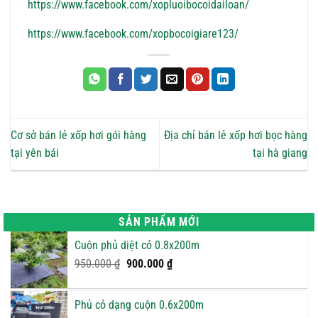
https://www.facebook.com/xopluoibocoidailoan/
https://www.facebook.com/xopbocoigiare123/
Cơ sở bán lẻ xốp hơi gói hàng
Địa chỉ bán lẻ xốp hơi bọc hàng
tại yên bái
tại hà giang
SẢN PHẨM MỚI
Cuộn phủ diệt cỏ 0.8x200m
Giá
Giá
950.000
₫
900.000
₫
gốc
hiện
là:
tại
Phủ cỏ dạng cuộn 0.6x200m
950.000 ₫.
là: