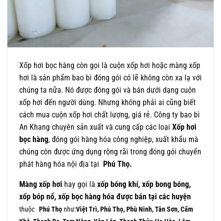
Xốp hơi bọc hàng còn gọi là cuộn xốp hơi hoặc màng xốp
hơi là sản phẩm bao bì đóng gói có lẽ không còn xa lạ với
chúng ta nữa. Nó được đóng gói và bán dưới dạng cuộn
xốp hơi đến người dùng. Nhưng không phải ai cũng biết
cách mua cuộn xốp hơi chất lượng, giá rẻ. Công ty bao bì
An Khang chuyên sản xuất và cung cấp các loại
Xốp hơi
bọc hàng
, đóng gói hàng hóa công nghiệp, xuất khẩu mà
chúng còn được ứng dụng rộng rãi trong đóng gói chuyển
phát hàng hóa nội địa tại
Phú Thọ.
Màng xốp hơi
hay gọi là
xốp bóng khí, xốp bong bóng,
xốp bóp nổ, xốp bọc hàng hóa được bán tại các huyện
thuộc
Phú Thọ
như:
Việt Trì, Phú Thọ, Phù Ninh, Tân Sơn, Cẩm