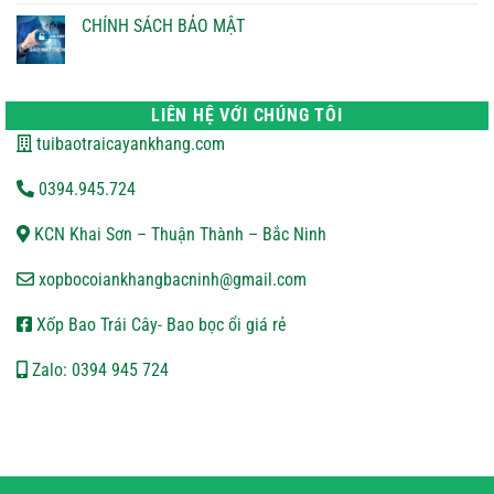
ĐỔI
bình
TRẢ
luận
CHÍNH SÁCH BẢO MẬT
ở
CHÍNH
Không
SÁCH
có
VẬN
bình
CHUYỂN
luận
ở
LIÊN HỆ VỚI CHÚNG TÔI
CHÍNH
SÁCH
tuibaotraicayankhang.com
BẢO
MẬT
0394.945.724
KCN Khai Sơn – Thuận Thành – Bắc Ninh
xopbocoiankhangbacninh@gmail.com
Xốp Bao Trái Cây- Bao bọc ổi giá rẻ
Zalo: 0394 945 724