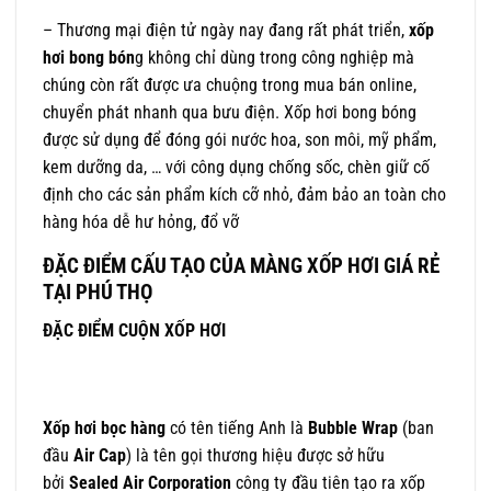
– Thương mại điện tử ngày nay đang rất phát triển,
xốp
hơi bong bón
g không chỉ dùng trong công nghiệp mà
chúng còn rất được ưa chuộng trong mua bán online,
chuyển phát nhanh qua bưu điện. Xốp hơi bong bóng
được sử dụng để đóng gói nước hoa, son môi, mỹ phẩm,
kem dưỡng da, … với công dụng chống sốc, chèn giữ cố
định cho các sản phẩm kích cỡ nhỏ, đảm bảo an toàn cho
hàng hóa dễ hư hỏng, đổ vỡ
ĐẶC ĐIỂM CẤU TẠO CỦA MÀNG XỐP HƠI GIÁ RẺ
TẠI PHÚ THỌ
ĐẶC ĐIỂM CUỘN XỐP HƠI
Xốp hơi bọc hàng
có tên tiếng Anh là
Bubble Wrap
(ban
đầu
Air Cap
) là tên gọi thương hiệu được sở hữu
bởi
Sealed Air Corporation
công ty đầu tiên tạo ra xốp