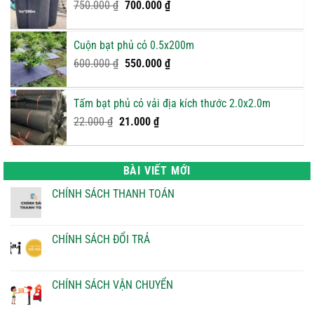
Giá
900.000 ₫.
Giá
750.000
₫
700.000
₫
gốc
hiện
là:
tại
Cuộn bạt phủ cỏ 0.5x200m
750.000 ₫.
là:
Giá
Giá
600.000
₫
550.000
₫
700.000 ₫.
gốc
hiện
là:
tại
Tấm bạt phủ cỏ vải địa kích thước 2.0x2.0m
600.000 ₫.
là:
Giá
Giá
22.000
₫
21.000
₫
550.000 ₫.
gốc
hiện
là:
tại
22.000 ₫.
là:
BÀI VIẾT MỚI
21.000 ₫.
CHÍNH SÁCH THANH TOÁN
Không
có
bình
luận
CHÍNH SÁCH ĐỔI TRẢ
ở
CHÍNH
Không
SÁCH
có
THANH
bình
TOÁN
luận
CHÍNH SÁCH VẬN CHUYỂN
ở
CHÍNH
Không
SÁCH
có