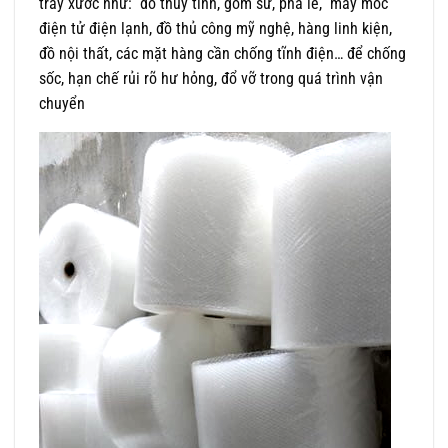
trầy xước như: đồ thủy tinh, gốm sứ, pha lê, máy móc
điện tử điện lạnh, đồ thủ công mỹ nghệ, hàng linh kiện,
đồ nội thất, các mặt hàng cần chống tĩnh điện… để chống
sốc, hạn chế rủi rõ hư hỏng, đổ vỡ trong quá trình vận
chuyển