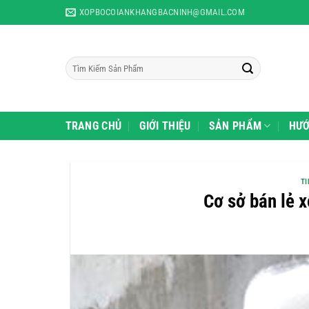
Skip
và lẻ các sản phẩm như: Xốp bọc trái cây, xốp Pe Foam, màng chít, 
XOPBOCOIANKHANGBACNINH@GMAIL.COM
to
content
Tìm
kiếm:
TRANG CHỦ
GIỚI THIỆU
SẢN PHẨM
HƯỚ
TI
Cơ sở bán lẻ x