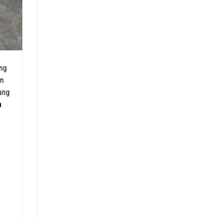
úng
ộn
hàng
n