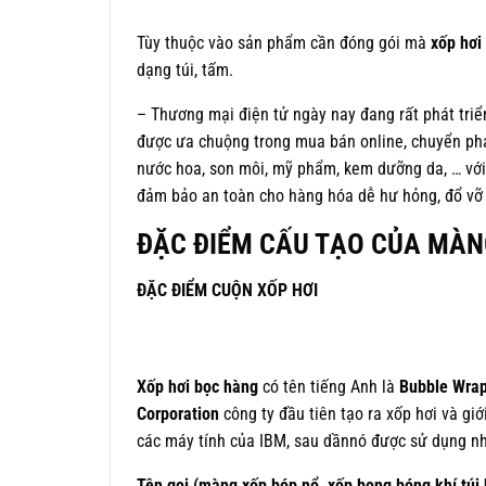
Tùy thuộc vào sản phẩm cần đóng gói mà
xốp hơi
dạng túi, tấm.
– Thương mại điện tử ngày nay đang rất phát triể
được ưa chuộng trong mua bán online, chuyển ph
nước hoa, son môi, mỹ phẩm, kem dưỡng da, … với
đảm bảo an toàn cho hàng hóa dễ hư hỏng, đổ vỡ
ĐẶC ĐIỂM CẤU TẠO CỦA MÀNG 
ĐẶC ĐIỂM CUỘN XỐP HƠI
Xốp hơi bọc hàng
có tên tiếng Anh là
Bubble Wra
Corporation
công ty đầu tiên tạo ra xốp hơi và g
các máy tính của IBM, sau dầnnó được sử dụng nh
Tên gọi (màng xốp bóp nổ, xốp bong bóng khí,túi 