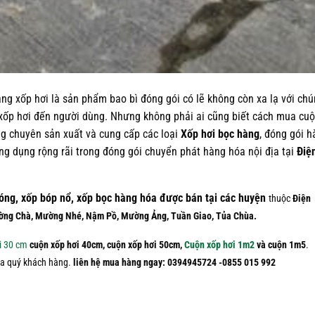
ng xốp hơi là sản phẩm bao bì đóng gói có lẽ không còn xa lạ với ch
xốp hơi đến người dùng. Nhưng không phải ai cũng biết cách mua cu
ang chuyên sản xuất và cung cấp các loại
Xốp hơi bọc hàng
, đóng gói 
g dụng rộng rãi trong đóng gói chuyển phát hàng hóa nội địa tại
Điệ
óng, xốp bóp nổ, xốp bọc hàng hóa được bán tại các huyện
thuộc
Điện
ường Chà, Mường Nhé, Nậm Pồ, Mường Ảng, Tuần Giao, Tủa Chùa.
i 30 cm
cuộn xốp hơi 40cm, cuộn xốp hơi 50cm,
Cuộn xốp hơi 1m2
và cuộn 1m5
.
của quý khách hàng.
liên hệ mua hàng ngay: 0394945724 -0855 015 992