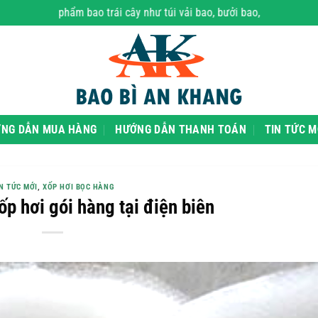
Các sản phẩm bao trái cây như túi vải bao, bưởi bao, các loại xốp 
NG DẪN MUA HÀNG
HƯỚNG DẪN THANH TOÁN
TIN TỨC M
N TỨC MỚI
,
XỐP HƠI BỌC HÀNG
ốp hơi gói hàng tại điện biên