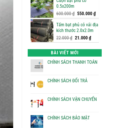
Cuộn bạt phủ cỏ
là:
tại
0.5x200m
750.000 ₫.
là:
700.000 ₫.
Giá
Giá
600.000
₫
550.000
₫
gốc
hiện
Tấm bạt phủ cỏ vải địa
là:
tại
kích thước 2.0x2.0m
600.000 ₫.
là:
550.000 ₫.
Giá
Giá
22.000
₫
21.000
₫
gốc
hiện
là:
tại
BÀI VIẾT MỚI
22.000 ₫.
là:
21.000 ₫.
CHÍNH SÁCH THANH TOÁN
Không
có
bình
luận
CHÍNH SÁCH ĐỔI TRẢ
ở
CHÍNH
Không
SÁCH
có
THANH
bình
TOÁN
luận
CHÍNH SÁCH VẬN CHUYỂN
ở
CHÍNH
Không
SÁCH
có
ĐỔI
bình
TRẢ
luận
CHÍNH SÁCH BẢO MẬT
ở
CHÍNH
Không
SÁCH
có