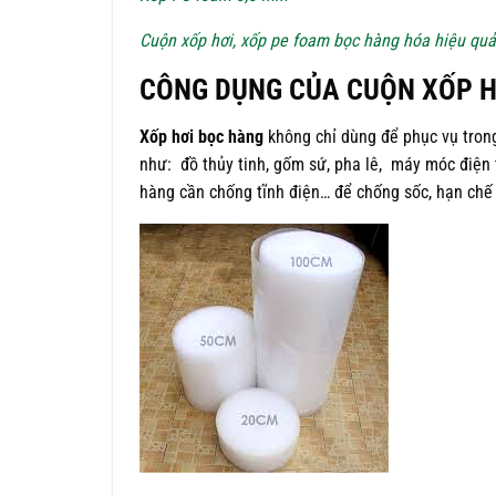
Cuộn xốp hơi, xốp pe foam bọc hàng hóa hiệu quả
CÔNG DỤNG CỦA CUỘN XỐP HƠ
Xốp hơi bọc hàng
không chỉ dùng để phục vụ tron
như: đồ thủy tinh, gốm sứ, pha lê, máy móc điện t
hàng cần chống tĩnh điện… để chống sốc, hạn chế 