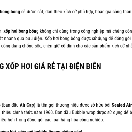
 bong bóng
sẽ được cắt, dán theo kích cỡ phù hợp, hoặc gia công thàn
n,
xốp hơi bong bón
g không chỉ dùng trong công nghiệp mà chúng còn
át nhanh qua bưu điện. Xốp hơi bong bóng được sử dụng để đóng gói
 công dụng chống sốc, chèn giữ cố định cho các sản phẩm kích cỡ nhỏ
XỐP HƠI GIÁ RẺ TẠI ĐIỆN BIÊN
p
(ban đầu
Air Cap
) là tên gọi thương hiệu được sở hữu bởi
Sealed Air
iới thiệu chính thức năm 1960. Ban đầu Bubble wrap được sử dụng để 
iều hơn trong đóng gói các loại hàng hóa công nghiệp.
bóng khí, giáy gói bubble,linong chống sốc)