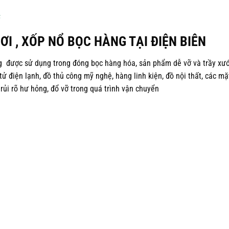
I , XỐP NỔ BỌC HÀNG TẠI ĐIỆN BIÊN
g được sử dụng trong đóng bọc hàng hóa, sản phẩm dễ vỡ và trầy xư
ử điện lạnh, đồ thủ công mỹ nghệ, hàng linh kiện, đồ nội thất, các mặ
rủi rõ hư hỏng, đổ vỡ trong quá trình vận chuyển