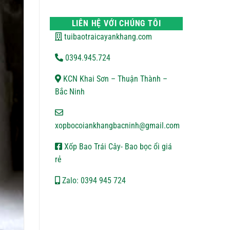
VẬN
bình
CHUYỂN
luận
ở
LIÊN HỆ VỚI CHÚNG TÔI
CHÍNH
SÁCH
tuibaotraicayankhang.com
BẢO
MẬT
0394.945.724
KCN Khai Sơn – Thuận Thành –
Bắc Ninh
xopbocoiankhangbacninh@gmail.com
Xốp Bao Trái Cây- Bao bọc ổi giá
rẻ
Zalo: 0394 945 724