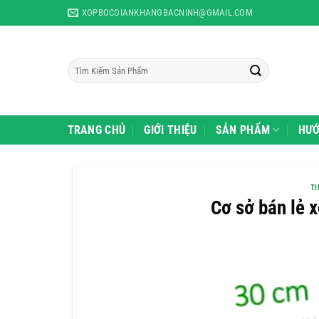
Skip
à lẻ các sản phẩm như: Xốp bọc trái cây, xốp Pe Foam, màng chít, C
XOPBOCOIANKHANGBACNINH@GMAIL.COM
to
content
Tìm
kiếm:
TRANG CHỦ
GIỚI THIỆU
SẢN PHẨM
HƯỚ
TI
Cơ sở bán lẻ x