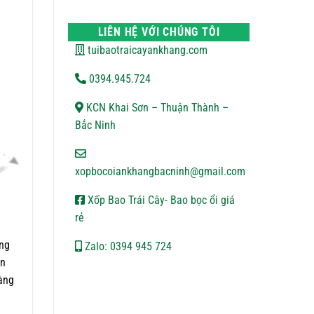
VẬN
bình
CHUYỂN
luận
ở
LIÊN HỆ VỚI CHÚNG TÔI
CHÍNH
SÁCH
tuibaotraicayankhang.com
BẢO
MẬT
0394.945.724
KCN Khai Sơn – Thuận Thành –
Bắc Ninh
xopbocoiankhangbacninh@gmail.com
Xốp Bao Trái Cây- Bao bọc ổi giá
rẻ
úng
Zalo: 0394 945 724
ộn
hàng