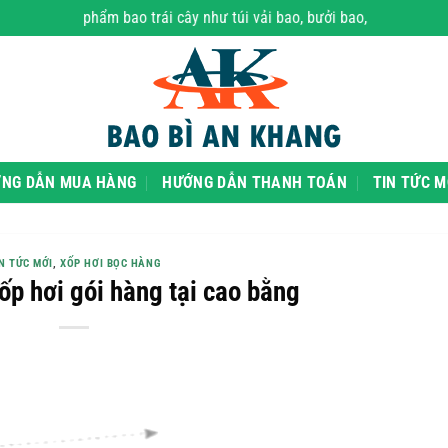
ác sản phẩm bao trái cây như túi vải bao, bưởi bao, các loại xốp hơ
NG DẪN MUA HÀNG
HƯỚNG DẪN THANH TOÁN
TIN TỨC M
N TỨC MỚI
,
XỐP HƠI BỌC HÀNG
ốp hơi gói hàng tại cao bằng