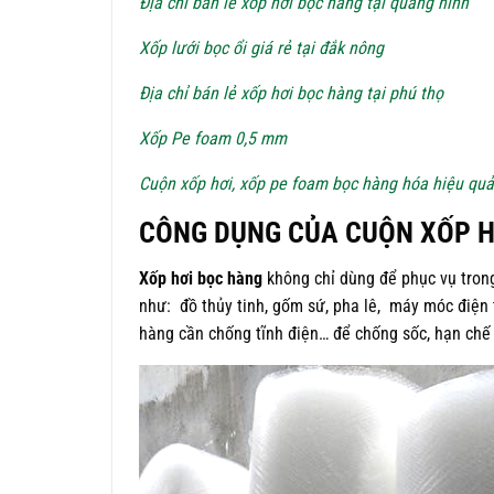
Địa chỉ bán lẻ xốp hơi bọc hàng tại quảng ninh
Xốp lưới bọc ổi giá rẻ tại đắk nông
Địa chỉ bán lẻ xốp hơi bọc hàng tại phú thọ
Xốp Pe foam 0,5 mm
Cuộn xốp hơi, xốp pe foam bọc hàng hóa hiệu quả
CÔNG DỤNG CỦA CUỘN XỐP HƠ
Xốp hơi bọc hàng
không chỉ dùng để phục vụ tron
như: đồ thủy tinh, gốm sứ, pha lê, máy móc điện t
hàng cần chống tĩnh điện… để chống sốc, hạn chế 