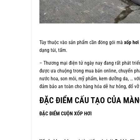
Tùy thuộc vào sản phẩm cần đóng gói mà
xốp hơi
dạng túi, tấm.
– Thương mại điện tử ngày nay đang rất phát triể
được ưa chuộng trong mua bán online, chuyển ph
nước hoa, son môi, mỹ phẩm, kem dưỡng da, … với
đảm bảo an toàn cho hàng hóa dễ hư hỏng, đổ vỡ
ĐẶC ĐIỂM CẤU TẠO CỦA MÀNG
ĐẶC ĐIỂM CUỘN XỐP HƠI