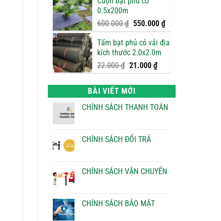
Cuộn bạt phủ cỏ
là:
tại
0.5x200m
750.000 ₫.
là:
700.000 ₫.
Giá
Giá
600.000
₫
550.000
₫
gốc
hiện
Tấm bạt phủ cỏ vải địa
là:
tại
kích thước 2.0x2.0m
600.000 ₫.
là:
550.000 ₫.
Giá
Giá
22.000
₫
21.000
₫
gốc
hiện
là:
tại
BÀI VIẾT MỚI
22.000 ₫.
là:
21.000 ₫.
CHÍNH SÁCH THANH TOÁN
Không
có
bình
luận
CHÍNH SÁCH ĐỔI TRẢ
ở
CHÍNH
Không
SÁCH
có
THANH
bình
TOÁN
luận
CHÍNH SÁCH VẬN CHUYỂN
ở
CHÍNH
Không
SÁCH
có
ĐỔI
bình
TRẢ
luận
CHÍNH SÁCH BẢO MẬT
ở
CHÍNH
Không
SÁCH
có