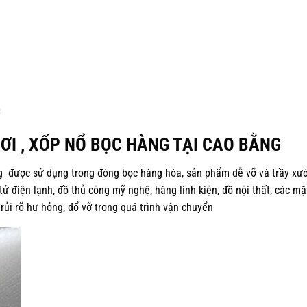
I , XỐP NỔ BỌC HÀNG TẠI CAO BẰNG
g được sử dụng trong đóng bọc hàng hóa, sản phẩm dễ vỡ và trầy xư
ử điện lạnh, đồ thủ công mỹ nghệ, hàng linh kiện, đồ nội thất, các mặ
rủi rõ hư hỏng, đổ vỡ trong quá trình vận chuyển