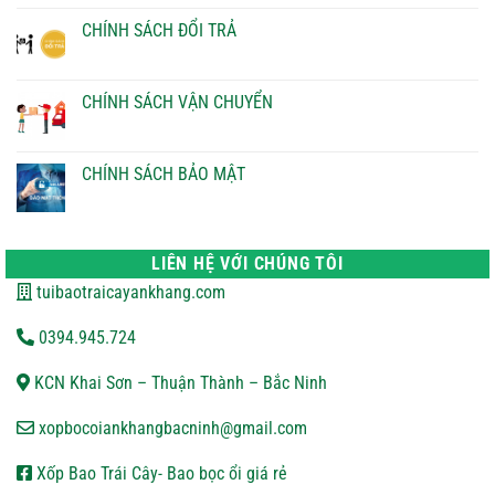
bình
luận
CHÍNH SÁCH ĐỔI TRẢ
ở
CHÍNH
Không
SÁCH
có
THANH
bình
TOÁN
luận
CHÍNH SÁCH VẬN CHUYỂN
ở
CHÍNH
Không
SÁCH
có
ĐỔI
bình
TRẢ
luận
CHÍNH SÁCH BẢO MẬT
ở
CHÍNH
Không
SÁCH
có
VẬN
bình
CHUYỂN
luận
ở
LIÊN HỆ VỚI CHÚNG TÔI
CHÍNH
SÁCH
tuibaotraicayankhang.com
BẢO
MẬT
0394.945.724
KCN Khai Sơn – Thuận Thành – Bắc Ninh
xopbocoiankhangbacninh@gmail.com
Xốp Bao Trái Cây- Bao bọc ổi giá rẻ