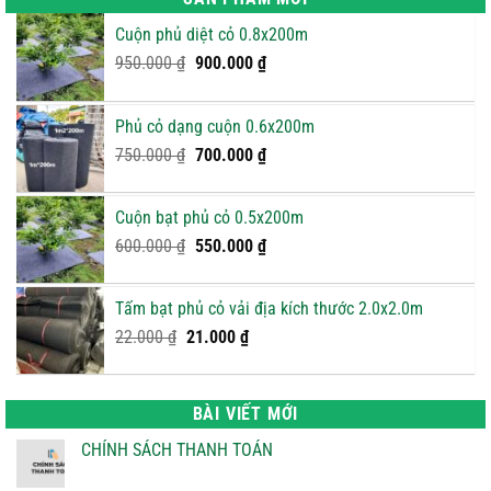
Cuộn phủ diệt cỏ 0.8x200m
Giá
Giá
950.000
₫
900.000
₫
gốc
hiện
là:
tại
Phủ cỏ dạng cuộn 0.6x200m
950.000 ₫.
là:
Giá
900.000 ₫.
Giá
750.000
₫
700.000
₫
gốc
hiện
là:
tại
Cuộn bạt phủ cỏ 0.5x200m
750.000 ₫.
là:
Giá
Giá
600.000
₫
550.000
₫
700.000 ₫.
gốc
hiện
là:
tại
Tấm bạt phủ cỏ vải địa kích thước 2.0x2.0m
600.000 ₫.
là:
Giá
Giá
22.000
₫
21.000
₫
550.000 ₫.
gốc
hiện
là:
tại
22.000 ₫.
là:
BÀI VIẾT MỚI
21.000 ₫.
CHÍNH SÁCH THANH TOÁN
Không
có