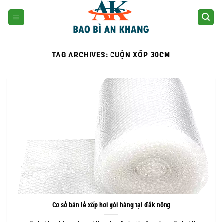
Skip
to
content
TAG ARCHIVES:
CUỘN XỐP 30CM
Cơ sở bán lẻ xốp hơi gói hàng tại đắk nông