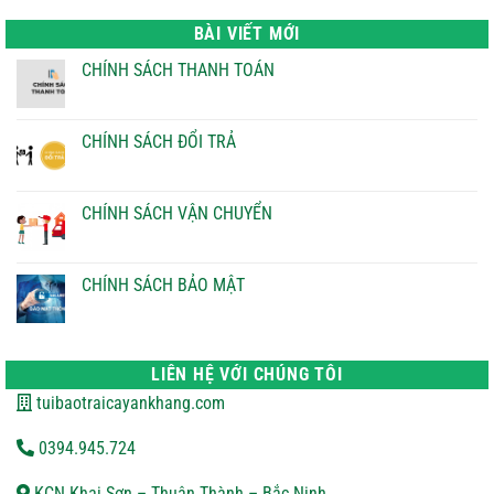
là:
tại
22.000 ₫.
là:
BÀI VIẾT MỚI
21.000 ₫.
CHÍNH SÁCH THANH TOÁN
Không
có
bình
luận
CHÍNH SÁCH ĐỔI TRẢ
ở
CHÍNH
Không
SÁCH
có
THANH
bình
TOÁN
luận
CHÍNH SÁCH VẬN CHUYỂN
ở
CHÍNH
Không
SÁCH
có
ĐỔI
bình
TRẢ
luận
CHÍNH SÁCH BẢO MẬT
ở
CHÍNH
Không
SÁCH
có
VẬN
bình
CHUYỂN
luận
ở
LIÊN HỆ VỚI CHÚNG TÔI
CHÍNH
SÁCH
tuibaotraicayankhang.com
BẢO
MẬT
0394.945.724
KCN Khai Sơn – Thuận Thành – Bắc Ninh