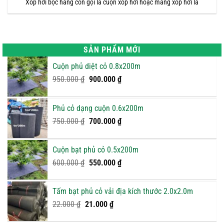
Xốp hơi bọc hàng còn gọi là cuộn xốp hơi hoặc màng xốp hơi là
SẢN PHẨM MỚI
Cuộn phủ diệt cỏ 0.8x200m
Giá
Giá
950.000
₫
900.000
₫
gốc
hiện
là:
tại
Phủ cỏ dạng cuộn 0.6x200m
950.000 ₫.
là:
Giá
900.000 ₫.
Giá
750.000
₫
700.000
₫
gốc
hiện
là:
tại
Cuộn bạt phủ cỏ 0.5x200m
750.000 ₫.
là:
Giá
Giá
600.000
₫
550.000
₫
700.000 ₫.
gốc
hiện
là:
tại
Tấm bạt phủ cỏ vải địa kích thước 2.0x2.0m
600.000 ₫.
là:
Giá
Giá
22.000
₫
21.000
₫
550.000 ₫.
gốc
hiện