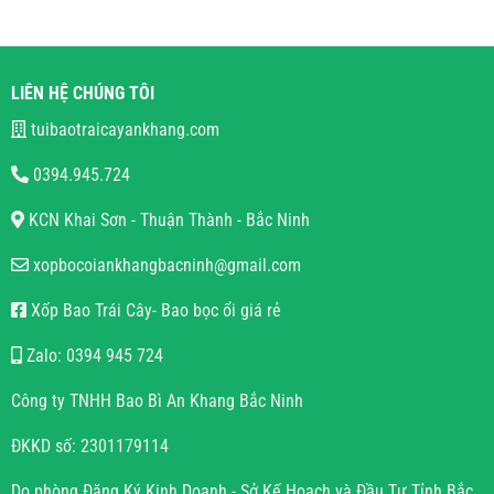
LIÊN HỆ CHÚNG TÔI
tuibaotraicayankhang.com
0394.945.724
KCN Khai Sơn - Thuận Thành - Bắc Ninh
xopbocoiankhangbacninh@gmail.com
Xốp Bao Trái Cây- Bao bọc ổi giá rẻ
Zalo: 0394 945 724
Công ty TNHH Bao Bì An Khang Bắc Ninh
ĐKKD số: 2301179114
Do phòng Đăng Ký Kinh Doanh - Sở Kế Hoạch và Đầu Tư Tỉnh Bắc