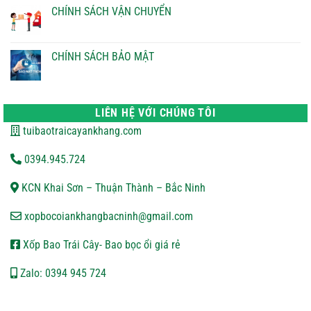
TOÁN
luận
CHÍNH SÁCH VẬN CHUYỂN
ở
CHÍNH
Không
SÁCH
có
ĐỔI
bình
TRẢ
luận
CHÍNH SÁCH BẢO MẬT
ở
CHÍNH
Không
SÁCH
có
VẬN
bình
CHUYỂN
luận
ở
LIÊN HỆ VỚI CHÚNG TÔI
CHÍNH
SÁCH
tuibaotraicayankhang.com
BẢO
MẬT
0394.945.724
KCN Khai Sơn – Thuận Thành – Bắc Ninh
xopbocoiankhangbacninh@gmail.com
Xốp Bao Trái Cây- Bao bọc ổi giá rẻ
Zalo: 0394 945 724