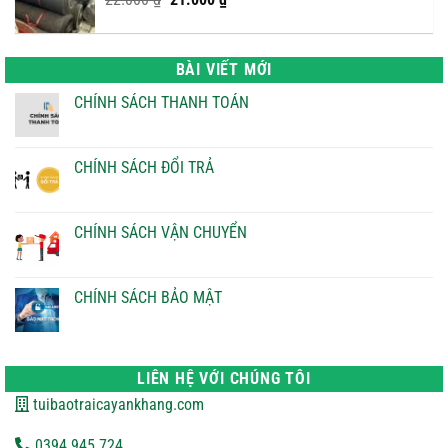
gốc
hiện
là:
tại
22.000 ₫.
là:
BÀI VIẾT MỚI
21.000 ₫.
CHÍNH SÁCH THANH TOÁN
Không
có
bình
luận
CHÍNH SÁCH ĐỔI TRẢ
ở
CHÍNH
Không
SÁCH
có
THANH
bình
TOÁN
luận
CHÍNH SÁCH VẬN CHUYỂN
ở
CHÍNH
Không
SÁCH
có
ĐỔI
bình
TRẢ
luận
CHÍNH SÁCH BẢO MẬT
ở
CHÍNH
Không
SÁCH
có
VẬN
bình
CHUYỂN
luận
ở
LIÊN HỆ VỚI CHÚNG TÔI
CHÍNH
SÁCH
tuibaotraicayankhang.com
BẢO
MẬT
0394.945.724