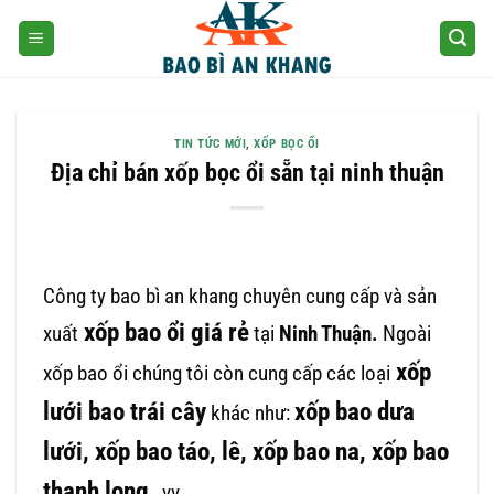
Skip
to
content
TIN TỨC MỚI
,
XỐP BỌC ỔI
Địa chỉ bán xốp bọc ổi sẵn tại ninh thuận
Công ty bao bì an khang chuyên cung cấp và sản
xốp bao ổi giá rẻ
xuất
tại
Ninh Thuận.
Ngoài
xốp
xốp bao ổi chúng tôi còn cung cấp các loại
lưới bao trái cây
xốp bao dưa
khác như:
lưới, xốp bao táo, lê, xốp bao na, xốp bao
thanh long.
.vv.