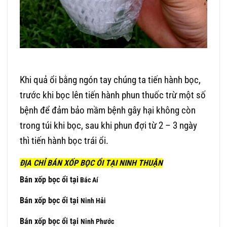
Khi quả ổi bằng ngón tay chúng ta tiến hành bọc,
trước khi bọc lên tiến hành phun thuốc trừ một số
bệnh để đảm bảo mầm bệnh gây hại không còn
trong túi khi bọc, sau khi phun đợi từ 2 – 3 ngày
thì tiến hành bọc trái ổi.
ĐỊA CHỈ BÁN XỐP BỌC ỔI TẠI
NINH THUẬN
Bán xốp bọc ổi tại
Bác Aí
Bán xốp bọc ổi tại
Ninh Hải
Bán xốp bọc ổi tại
Ninh Phước