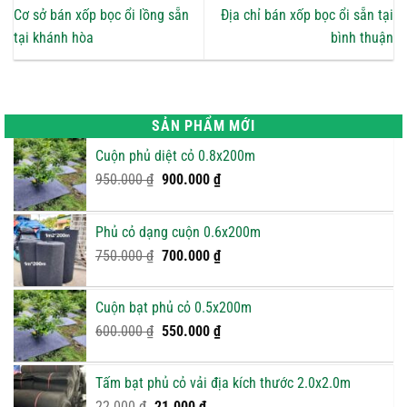
Cơ sở bán xốp bọc ổi lồng sẵn
Địa chỉ bán xốp bọc ổi sẵn tại
tại khánh hòa
bình thuận
SẢN PHẨM MỚI
Cuộn phủ diệt cỏ 0.8x200m
Giá
Giá
950.000
₫
900.000
₫
gốc
hiện
là:
tại
Phủ cỏ dạng cuộn 0.6x200m
950.000 ₫.
là:
Giá
900.000 ₫.
Giá
750.000
₫
700.000
₫
gốc
hiện
là:
tại
Cuộn bạt phủ cỏ 0.5x200m
750.000 ₫.
là:
Giá
Giá
600.000
₫
550.000
₫
700.000 ₫.
gốc
hiện
là:
tại
Tấm bạt phủ cỏ vải địa kích thước 2.0x2.0m
600.000 ₫.
là:
Giá
Giá
22.000
₫
21.000
₫
550.000 ₫.