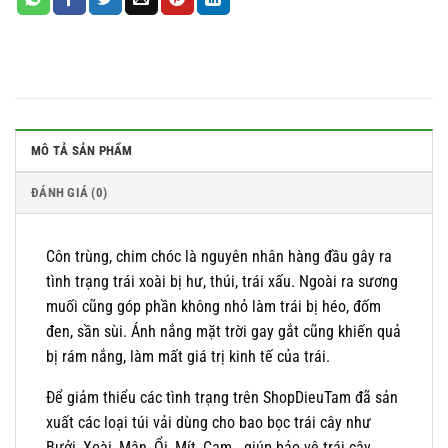
MÔ TẢ SẢN PHẨM
ĐÁNH GIÁ (0)
Côn trùng, chim chóc là nguyên nhân hàng đầu gây ra
tình trạng trái xoài bị hư, thúi, trái xấu. Ngoài ra sương
muối cũng góp phần không nhỏ làm trái bị héo, đốm
đen, sần sùi. Ánh nắng mặt trời gay gắt cũng khiến quả
bị rám nắng, làm mất giá trị kinh tế của trái.
Để giảm thiểu các tình trạng trên ShopDieuTam đã sản
xuất các loại túi vải dùng cho bao bọc trái cây như
Bưởi, Xoài, Mận, Ổi, Mít, Cam.. giúp bảo vệ trái cây,