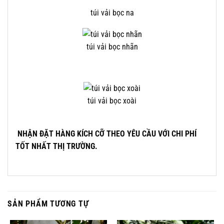
túi vải bọc na
túi vải bọc nhãn
túi vải bọc xoài
NHẬN ĐẶT HÀNG KÍCH CỠ THEO YÊU CẦU VỚI CHI PHÍ
TỐT NHẤT THỊ TRƯỜNG.
SẢN PHẨM TƯƠNG TỰ