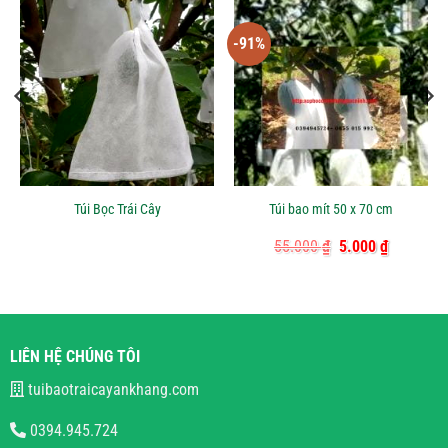
-91%
Túi Bọc Trái Cây
Túi bao mít 50 x 70 cm
Giá
Giá
55.000
₫
5.000
₫
gốc
hiện
là:
tại
55.000 ₫.
là:
₫.
5.000 ₫.
LIÊN HỆ CHÚNG TÔI
tuibaotraicayankhang.com
0394.945.724