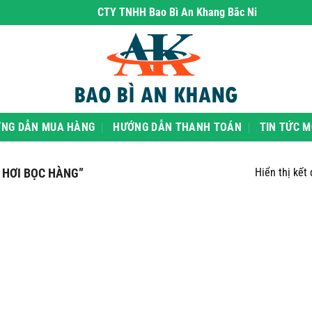
CTY TNHH Bao Bì An Khang Bắc Ninh
- chuyên ph
NG DẪN MUA HÀNG
HƯỚNG DẪN THANH TOÁN
TIN TỨC M
 HƠI BỌC HÀNG”
Hiển thị kết