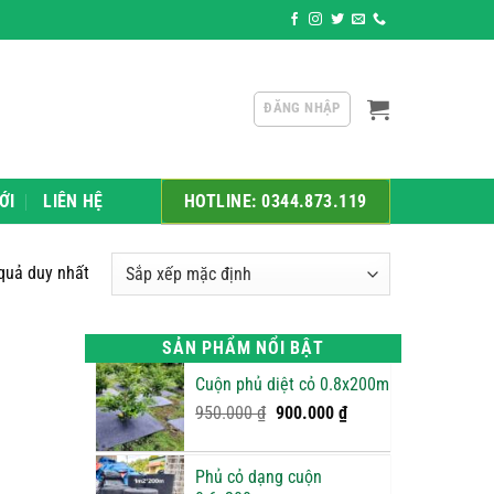
ân phối sỉ và lẻ các sản phẩm như: Xốp bọc trái cây, xốp Pe Foam, 
ĐĂNG NHẬP
ỚI
LIÊN HỆ
HOTLINE: 0344.873.119
 quả duy nhất
SẢN PHẨM NỔI BẬT
Cuộn phủ diệt cỏ 0.8x200m
Giá
Giá
950.000
₫
900.000
₫
gốc
hiện
là:
tại
Phủ cỏ dạng cuộn
950.000 ₫.
là: