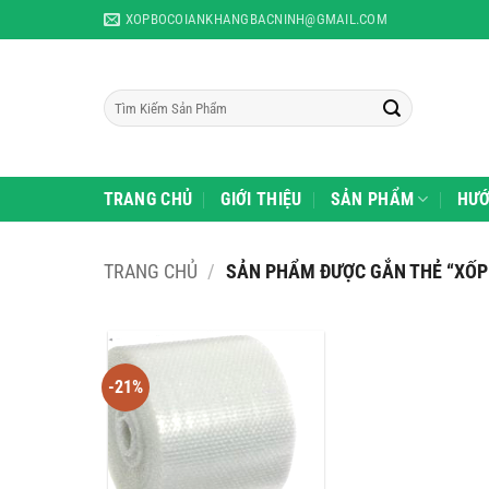
Skip
XOPBOCOIANKHANGBACNINH@GMAIL.COM
to
content
Tìm
kiếm:
TRANG CHỦ
GIỚI THIỆU
SẢN PHẨM
HƯỚ
TRANG CHỦ
/
SẢN PHẨM ĐƯỢC GẮN THẺ “XỐP
-21%