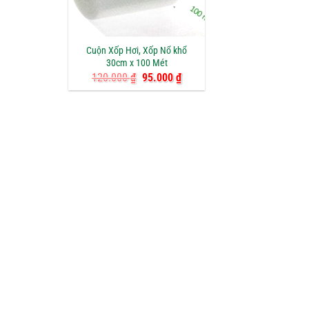
Cuộn Xốp Hơi, Xốp Nổ khổ
30cm x 100 Mét
Giá
Giá
120.000
₫
95.000
₫
gốc
hiện
là:
tại
120.000 ₫.
là:
95.000 ₫.