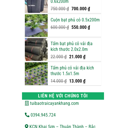
0.6x200m
900.000 ₫.
Giá
Giá
750.000
₫
700.000
₫
gốc
hiện
Cuộn bạt phủ cỏ 0.5x200m
là:
tại
750.000 ₫.
là:
Giá
Giá
600.000
₫
550.000
₫
700.000 ₫.
gốc
hiện
là:
tại
Tấm bạt phủ cỏ vải địa
600.000 ₫.
là:
kích thước 2.0x2.0m
550.000 ₫.
Giá
Giá
22.000
₫
21.000
₫
gốc
hiện
Tấm phủ cỏ vải địa kích
là:
tại
thước 1.5x1.5m
22.000 ₫.
là:
21.000 ₫.
Giá
Giá
14.000
₫
13.000
₫
gốc
hiện
là:
tại
LIÊN HỆ VỚI CHÚNG TÔI
14.000 ₫.
là:
tuibaotraicayankhang.com
13.000 ₫.
0394.945.724
KCN Khai Sơn – Thuận Thành – Bắc