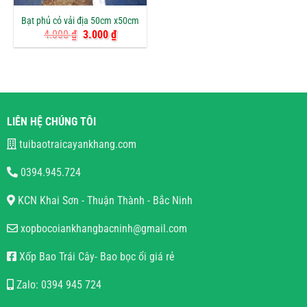
Bạt phủ cỏ vải địa 50cm x50cm
Giá
Giá
4.000
₫
3.000
₫
gốc
hiện
là:
tại
4.000 ₫.
là:
3.000 ₫.
LIÊN HỆ CHÚNG TÔI
tuibaotraicayankhang.com
0394.945.724
KCN Khai Sơn - Thuận Thành - Bắc Ninh
xopbocoiankhangbacninh@gmail.com
Xốp Bao Trái Cây- Bao bọc ổi giá rẻ
Zalo: 0394 945 724