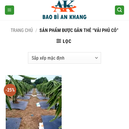
Skip
to
content
TRANG CHỦ
/
SẢN PHẨM ĐƯỢC GẮN THẺ “VẢI PHỦ CỎ”
LỌC
-25%