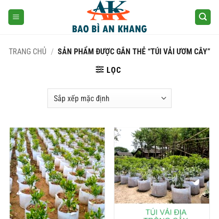
Skip
to
content
TRANG CHỦ
/
SẢN PHẨM ĐƯỢC GẮN THẺ “TÚI VẢI ƯƠM CÂY”
LỌC