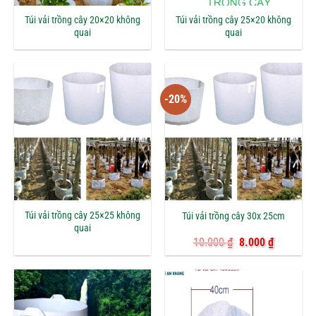
Túi vải trồng cây 20×20 không
Túi vải trồng cây 25×20 không
quai
quai
-20%
Túi vải trồng cây 25×25 không
Túi vải trồng cây 30x 25cm
quai
Giá
Giá
10.000
₫
8.000
₫
gốc
hiện
là:
tại
10.000 ₫.
là:
8.000 ₫.