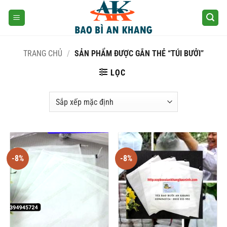
Skip
to
content
TRANG CHỦ
/
SẢN PHẨM ĐƯỢC GẮN THẺ “TÚI BƯỞI”
LỌC
-8%
-8%