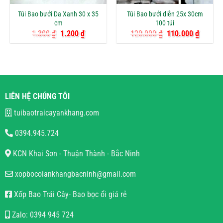
Túi Bao bưởi Da Xanh 30 x 35
Túi Bao bưởi diễn 25x 30cm
cm
100 túi
Giá
Giá
Giá
Giá
1.300
₫
1.200
₫
120.000
₫
110.000
₫
gốc
hiện
gốc
hiện
là:
tại
là:
tại
1.300 ₫.
là:
120.000 ₫.
là:
1.200 ₫.
110.000
LIÊN HỆ CHÚNG TÔI
tuibaotraicayankhang.com
0394.945.724
KCN Khai Sơn - Thuận Thành - Bắc Ninh
xopbocoiankhangbacninh@gmail.com
Xốp Bao Trái Cây- Bao bọc ổi giá rẻ
Zalo: 0394 945 724