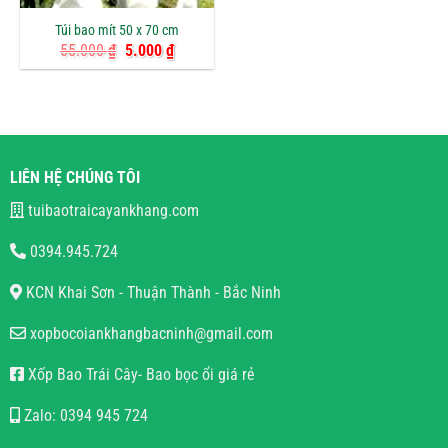
Túi bao mít 50 x 70 cm
Giá
Giá
55.000
₫
5.000
₫
gốc
hiện
là:
tại
55.000 ₫.
là:
5.000 ₫.
LIÊN HỆ CHÚNG TÔI
tuibaotraicayankhang.com
0394.945.724
KCN Khai Sơn - Thuận Thành - Bắc Ninh
xopbocoiankhangbacninh@gmail.com
Xốp Bao Trái Cây- Bao bọc ổi giá rẻ
Zalo: 0394 945 724