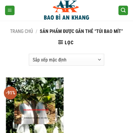
Skip
to
content
TRANG CHỦ
/
SẢN PHẨM ĐƯỢC GẮN THẺ “TÚI BAO MÍT”
LỌC
-91%