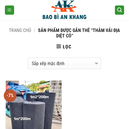
Skip
to
content
TRANG CHỦ
/
SẢN PHẨM ĐƯỢC GẮN THẺ “THẢM VẢI ĐỊA
DIỆT CỎ”
LỌC
-7%