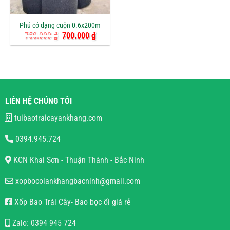
Phủ cỏ dạng cuộn 0.6x200m
Giá
Giá
750.000
₫
700.000
₫
gốc
hiện
là:
tại
750.000 ₫.
là:
700.000 ₫.
LIÊN HỆ CHÚNG TÔI
tuibaotraicayankhang.com
0394.945.724
KCN Khai Sơn - Thuận Thành - Bắc Ninh
xopbocoiankhangbacninh@gmail.com
Xốp Bao Trái Cây- Bao bọc ổi giá rẻ
Zalo: 0394 945 724