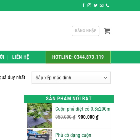
phối sỉ và lẻ các sản phẩm như: Xốp bọc trái cây, xốp Pe Foam, màn
ĐĂNG NHẬP
ỚI
LIÊN HỆ
HOTLINE: 0344.873.119
 quả duy nhất
SẢN PHẨM NỔI BẬT
Cuộn phủ diệt cỏ 0.8x200m
Giá
Giá
950.000
₫
900.000
₫
gốc
hiện
là:
tại
Phủ cỏ dạng cuộn
950.000 ₫.
là: