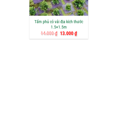
Tấm phủ cỏ vải địa kích thước
1.5×1.5m
Giá
Giá
14.000
₫
13.000
₫
gốc
hiện
là:
tại
14.000 ₫.
là:
13.000 ₫.