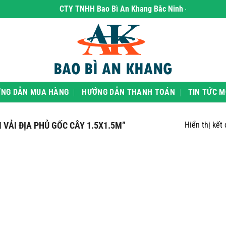
CTY TNHH Bao Bì An Khang Bắc Ninh
- chuyên phân 
NG DẪN MUA HÀNG
HƯỚNG DẪN THANH TOÁN
TIN TỨC M
VẢI ĐỊA PHỦ GỐC CÂY 1.5X1.5M”
Hiển thị kết