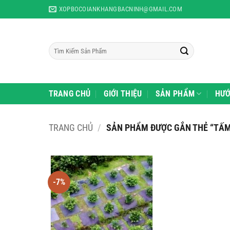
Skip
XOPBOCOIANKHANGBACNINH@GMAIL.COM
to
content
Tìm
kiếm:
TRANG CHỦ
GIỚI THIỆU
SẢN PHẨM
HƯỚ
TRANG CHỦ
/
SẢN PHẨM ĐƯỢC GẮN THẺ “TẤM 
-7%