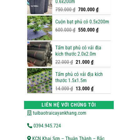
0.6x200m
900.000 ₫.
Giá
Giá
750.000
₫
700.000
₫
gốc
hiện
Cuộn bạt phủ cỏ 0.5x200m
là:
tại
750.000 ₫.
là:
Giá
Giá
600.000
₫
550.000
₫
700.000 ₫.
gốc
hiện
là:
tại
Tấm bạt phủ cỏ vải địa
600.000 ₫.
là:
kích thước 2.0x2.0m
550.000 ₫.
Giá
Giá
22.000
₫
21.000
₫
gốc
hiện
Tấm phủ cỏ vải địa kích
là:
tại
thước 1.5x1.5m
22.000 ₫.
là:
21.000 ₫.
Giá
Giá
14.000
₫
13.000
₫
gốc
hiện
là:
tại
LIÊN HỆ VỚI CHÚNG TÔI
14.000 ₫.
là:
tuibaotraicayankhang.com
13.000 ₫.
0394.945.724
KCN Khai Sơn – Thuận Thành – Bắc