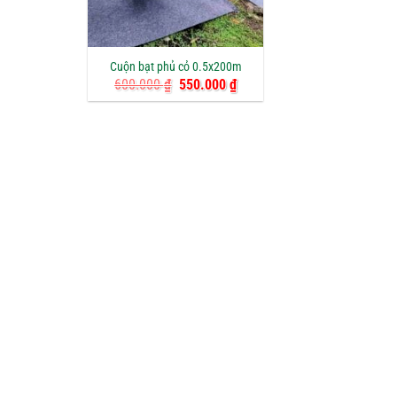
Cuộn bạt phủ cỏ 0.5x200m
Giá
Giá
600.000
₫
550.000
₫
gốc
hiện
là:
tại
600.000 ₫.
là:
550.000 ₫.