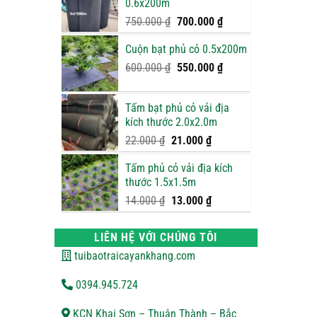
0.6x200m
900.000 ₫.
Giá
Giá
750.000
₫
700.000
₫
gốc
hiện
Cuộn bạt phủ cỏ 0.5x200m
là:
tại
750.000 ₫.
là:
Giá
Giá
600.000
₫
550.000
₫
700.000 ₫.
gốc
hiện
là:
tại
Tấm bạt phủ cỏ vải địa
600.000 ₫.
là:
kích thước 2.0x2.0m
550.000 ₫.
Giá
Giá
22.000
₫
21.000
₫
gốc
hiện
Tấm phủ cỏ vải địa kích
là:
tại
thước 1.5x1.5m
22.000 ₫.
là:
21.000 ₫.
Giá
Giá
14.000
₫
13.000
₫
gốc
hiện
là:
tại
LIÊN HỆ VỚI CHÚNG TÔI
14.000 ₫.
là:
tuibaotraicayankhang.com
13.000 ₫.
0394.945.724
KCN Khai Sơn – Thuận Thành – Bắc