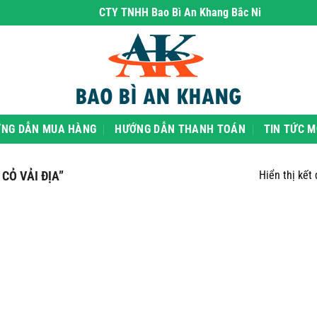
CTY TNHH Bao Bì An Khang Bắc Ninh
- chuyên ph
NG DẪN MUA HÀNG
HƯỚNG DẪN THANH TOÁN
TIN TỨC M
CỎ VẢI ĐỊA”
Hiển thị kết