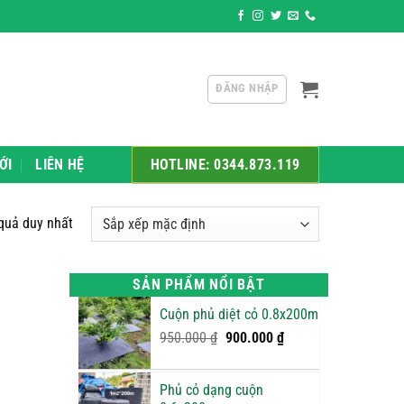
ân phối sỉ và lẻ các sản phẩm như: Xốp bọc trái cây, xốp Pe Foam, 
ĐĂNG NHẬP
ỚI
LIÊN HỆ
HOTLINE: 0344.873.119
 quả duy nhất
SẢN PHẨM NỔI BẬT
Cuộn phủ diệt cỏ 0.8x200m
Giá
Giá
950.000
₫
900.000
₫
gốc
hiện
là:
tại
Phủ cỏ dạng cuộn
950.000 ₫.
là: