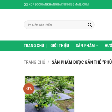
Skip
XOPBOCOIANKHANGBACNINH@GMAIL.COM
to
content
Tìm
kiếm:
TRANG CHỦ
GIỚI THIỆU
SẢN PHẨM
HƯỚ
TRANG CHỦ
/
SẢN PHẨM ĐƯỢC GẮN THẺ “PHỦ 
-8%