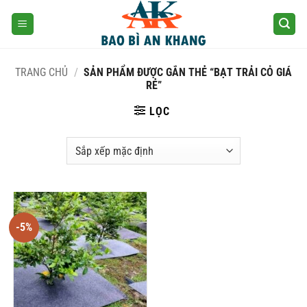
Skip
to
content
TRANG CHỦ
/
SẢN PHẨM ĐƯỢC GẮN THẺ “BẠT TRẢI CỎ GIÁ
RẺ”
LỌC
-5%