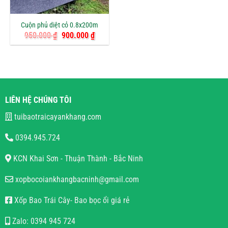
Cuộn phủ diệt cỏ 0.8x200m
Giá
Giá
950.000
₫
900.000
₫
gốc
hiện
là:
tại
950.000 ₫.
là:
900.000 ₫.
LIÊN HỆ CHÚNG TÔI
tuibaotraicayankhang.com
0394.945.724
KCN Khai Sơn - Thuận Thành - Bắc Ninh
xopbocoiankhangbacninh@gmail.com
Xốp Bao Trái Cây- Bao bọc ổi giá rẻ
Zalo: 0394 945 724