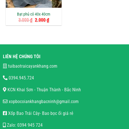
Bạt phủ cỏ 40x 40cm
Giá
Giá
3.000
₫
2.000
₫
gốc
hiện
là:
tại
3.000 ₫.
là:
2.000 ₫.
LIÊN HỆ CHÚNG TÔI
tuibaotraicayankhang.com
0394.945.724
KCN Khai Sơn - Thuận Thành - Bắc Ninh
xopbocoiankhangbacninh@gmail.com
Xốp Bao Trái Cây- Bao bọc ổi giá rẻ
Zalo: 0394 945 724