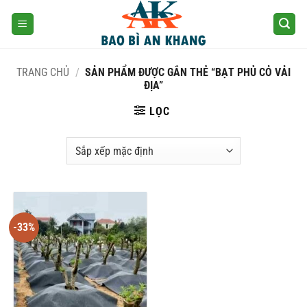
Skip
to
content
TRANG CHỦ
/
SẢN PHẨM ĐƯỢC GẮN THẺ “BẠT PHỦ CỎ VẢI
ĐỊA”
LỌC
-33%