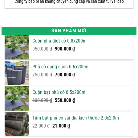
Công ty bao bì an khang chuyên cung cấp và sản xuất túi vải bao
SẢN PHẨM MỚI
Cuộn phủ diệt cỏ 0.8x200m
Giá
Giá
950.000
₫
900.000
₫
gốc
hiện
là:
tại
Phủ cỏ dạng cuộn 0.6x200m
950.000 ₫.
là:
Giá
900.000 ₫.
Giá
750.000
₫
700.000
₫
gốc
hiện
là:
tại
Cuộn bạt phủ cỏ 0.5x200m
750.000 ₫.
là:
Giá
Giá
600.000
₫
550.000
₫
700.000 ₫.
gốc
hiện
là:
tại
Tấm bạt phủ cỏ vải địa kích thước 2.0x2.0m
600.000 ₫.
là:
Giá
Giá
22.000
₫
21.000
₫
550.000 ₫.
gốc
hiện