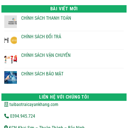
là:
tại
22.000 ₫.
là:
BÀI VIẾT MỚI
21.000 ₫.
CHÍNH SÁCH THANH TOÁN
Không
có
bình
luận
CHÍNH SÁCH ĐỔI TRẢ
ở
CHÍNH
Không
SÁCH
có
THANH
bình
TOÁN
luận
CHÍNH SÁCH VẬN CHUYỂN
ở
CHÍNH
Không
SÁCH
có
ĐỔI
bình
TRẢ
luận
CHÍNH SÁCH BẢO MẬT
ở
CHÍNH
Không
SÁCH
có
VẬN
bình
CHUYỂN
luận
ở
LIÊN HỆ VỚI CHÚNG TÔI
CHÍNH
SÁCH
tuibaotraicayankhang.com
BẢO
MẬT
0394.945.724
KCN Khai Sơn – Thuận Thành – Bắc Ninh