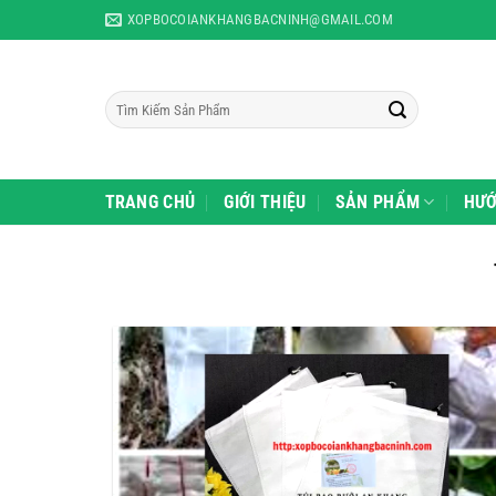
Skip
XOPBOCOIANKHANGBACNINH@GMAIL.COM
to
content
Tìm
kiếm:
TRANG CHỦ
GIỚI THIỆU
SẢN PHẨM
HƯỚ