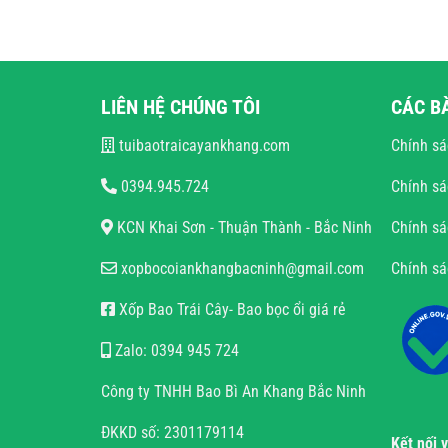
LIÊN HỆ CHÚNG TÔI
CÁC B
tuibaotraicayankhang.com
Chính sá
0394.945.724
Chính sá
KCN Khai Sơn - Thuận Thành - Bắc Ninh
Chính sá
xopbocoiankhangbacninh@gmail.com
Chính s
Xốp Bao Trái Cây- Bao bọc ổi giá rẻ
Zalo: 0394 945 724
Công ty TNHH Bao Bì An Khang Bắc Ninh
ĐKKD số: 2301179114
Kết nối 