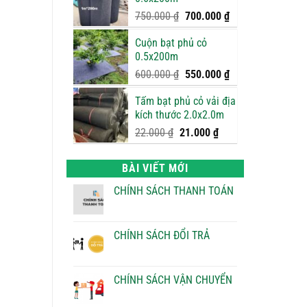
950.000 ₫.
là:
900.000 ₫.
Giá
Giá
750.000
₫
700.000
₫
gốc
hiện
Cuộn bạt phủ cỏ
là:
tại
0.5x200m
750.000 ₫.
là:
700.000 ₫.
Giá
Giá
600.000
₫
550.000
₫
gốc
hiện
Tấm bạt phủ cỏ vải địa
là:
tại
kích thước 2.0x2.0m
600.000 ₫.
là:
550.000 ₫.
Giá
Giá
22.000
₫
21.000
₫
gốc
hiện
là:
tại
BÀI VIẾT MỚI
22.000 ₫.
là:
21.000 ₫.
CHÍNH SÁCH THANH TOÁN
Không
có
bình
luận
CHÍNH SÁCH ĐỔI TRẢ
ở
CHÍNH
Không
SÁCH
có
THANH
bình
TOÁN
luận
CHÍNH SÁCH VẬN CHUYỂN
ở
CHÍNH
Không
SÁCH
có