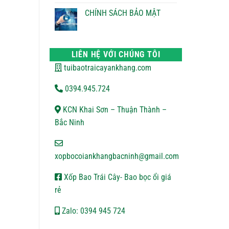
ĐỔI
bình
TRẢ
luận
CHÍNH SÁCH BẢO MẬT
ở
CHÍNH
Không
SÁCH
có
VẬN
bình
CHUYỂN
luận
ở
LIÊN HỆ VỚI CHÚNG TÔI
CHÍNH
SÁCH
tuibaotraicayankhang.com
BẢO
MẬT
0394.945.724
KCN Khai Sơn – Thuận Thành –
Bắc Ninh
xopbocoiankhangbacninh@gmail.com
Xốp Bao Trái Cây- Bao bọc ổi giá
rẻ
Zalo: 0394 945 724