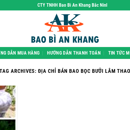
CTY TNHH Bao Bì An Khang Bắc Ninh
- chuyên phân
NG DẪN MUA HÀNG
HƯỚNG DẪN THANH TOÁN
TIN TỨC M
TAG ARCHIVES:
ĐỊA CHỈ BÁN BAO BỌC BƯỞI LÂM THA