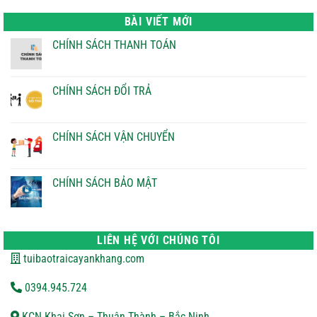
là:
tại
22.000 ₫.
là:
BÀI VIẾT MỚI
21.000 ₫.
CHÍNH SÁCH THANH TOÁN
Không
có
bình
luận
CHÍNH SÁCH ĐỔI TRẢ
ở
CHÍNH
Không
SÁCH
có
THANH
bình
TOÁN
luận
CHÍNH SÁCH VẬN CHUYỂN
ở
CHÍNH
Không
SÁCH
có
ĐỔI
bình
TRẢ
luận
CHÍNH SÁCH BẢO MẬT
ở
CHÍNH
Không
SÁCH
có
VẬN
bình
CHUYỂN
luận
ở
LIÊN HỆ VỚI CHÚNG TÔI
CHÍNH
SÁCH
tuibaotraicayankhang.com
BẢO
MẬT
0394.945.724
KCN Khai Sơn – Thuận Thành – Bắc Ninh