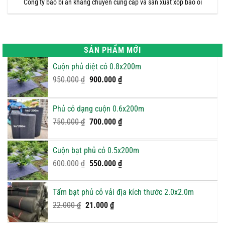
Công ty bao bì an khang chuyên cung cấp và sản xuất xốp bao ổi
SẢN PHẨM MỚI
Cuộn phủ diệt cỏ 0.8x200m
Giá
Giá
950.000
₫
900.000
₫
gốc
hiện
là:
tại
Phủ cỏ dạng cuộn 0.6x200m
950.000 ₫.
là:
Giá
900.000 ₫.
Giá
750.000
₫
700.000
₫
gốc
hiện
là:
tại
Cuộn bạt phủ cỏ 0.5x200m
750.000 ₫.
là:
Giá
Giá
600.000
₫
550.000
₫
700.000 ₫.
gốc
hiện
là:
tại
Tấm bạt phủ cỏ vải địa kích thước 2.0x2.0m
600.000 ₫.
là:
Giá
Giá
22.000
₫
21.000
₫
550.000 ₫.
gốc
hiện