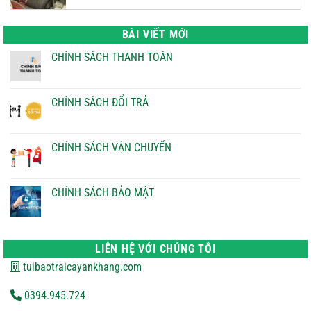
là:
tại
22.000 ₫.
là:
BÀI VIẾT MỚI
21.000 ₫.
CHÍNH SÁCH THANH TOÁN
Không
có
bình
luận
CHÍNH SÁCH ĐỔI TRẢ
ở
CHÍNH
Không
SÁCH
có
THANH
bình
TOÁN
luận
CHÍNH SÁCH VẬN CHUYỂN
ở
CHÍNH
Không
SÁCH
có
ĐỔI
bình
TRẢ
luận
CHÍNH SÁCH BẢO MẬT
ở
CHÍNH
Không
SÁCH
có
VẬN
bình
CHUYỂN
luận
ở
LIÊN HỆ VỚI CHÚNG TÔI
CHÍNH
SÁCH
tuibaotraicayankhang.com
BẢO
MẬT
0394.945.724