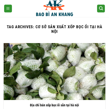
Skip
to
content
TAG ARCHIVES:
CƠ SỞ SẢN XUẤT XỐP BỌC ỔI TẠI HÀ
NỘI
Địa chỉ bán xốp bọc ổi sẵn tại hà nội