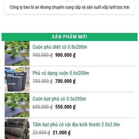
Công ty bao bì an khang chuyên cung cấp và sản xuất xốp lưới bọc trái
SẢN PHẨM MỚI
Cuộn phủ diệt cỏ 0.8x200m
Giá
Giá
950.000
₫
900.000
₫
gốc
hiện
là:
tại
Phủ cỏ dạng cuộn 0.6x200m
950.000 ₫.
là:
Giá
900.000 ₫.
Giá
750.000
₫
700.000
₫
gốc
hiện
là:
tại
Cuộn bạt phủ cỏ 0.5x200m
750.000 ₫.
là:
Giá
Giá
600.000
₫
550.000
₫
700.000 ₫.
gốc
hiện
là:
tại
Tấm bạt phủ cỏ vải địa kích thước 2.0x2.0m
600.000 ₫.
là:
Giá
Giá
22.000
₫
21.000
₫
550.000 ₫.
gốc
hiện