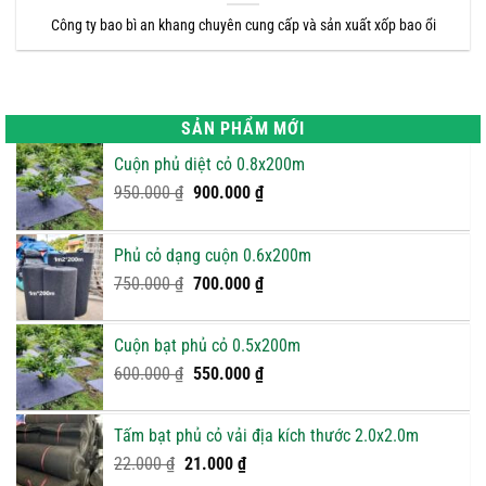
Công ty bao bì an khang chuyên cung cấp và sản xuất xốp bao ổi
SẢN PHẨM MỚI
Cuộn phủ diệt cỏ 0.8x200m
Giá
Giá
950.000
₫
900.000
₫
gốc
hiện
là:
tại
Phủ cỏ dạng cuộn 0.6x200m
950.000 ₫.
là:
Giá
900.000 ₫.
Giá
750.000
₫
700.000
₫
gốc
hiện
là:
tại
Cuộn bạt phủ cỏ 0.5x200m
750.000 ₫.
là:
Giá
Giá
600.000
₫
550.000
₫
700.000 ₫.
gốc
hiện
là:
tại
Tấm bạt phủ cỏ vải địa kích thước 2.0x2.0m
600.000 ₫.
là:
Giá
Giá
22.000
₫
21.000
₫
550.000 ₫.
gốc
hiện