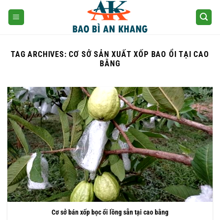
Skip
to
content
TAG ARCHIVES:
CƠ SỞ SẢN XUẤT XỐP BAO ỔI TẠI CAO
BẰNG
Cơ sở bán xốp bọc ổi lồng sẵn tại cao bằng