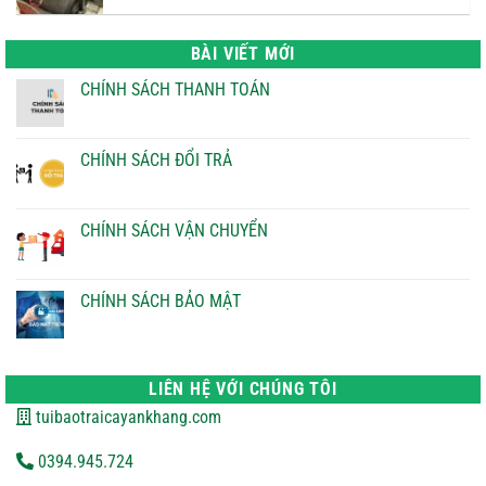
là:
tại
22.000 ₫.
là:
BÀI VIẾT MỚI
21.000 ₫.
CHÍNH SÁCH THANH TOÁN
Không
có
bình
luận
CHÍNH SÁCH ĐỔI TRẢ
ở
CHÍNH
Không
SÁCH
có
THANH
bình
TOÁN
luận
CHÍNH SÁCH VẬN CHUYỂN
ở
CHÍNH
Không
SÁCH
có
ĐỔI
bình
TRẢ
luận
CHÍNH SÁCH BẢO MẬT
ở
CHÍNH
Không
SÁCH
có
VẬN
bình
CHUYỂN
luận
ở
LIÊN HỆ VỚI CHÚNG TÔI
CHÍNH
SÁCH
tuibaotraicayankhang.com
BẢO
MẬT
0394.945.724