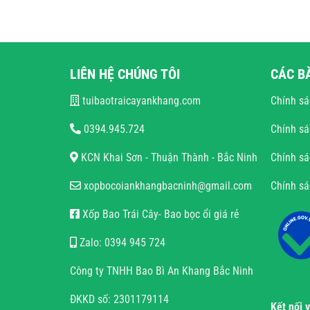
LIÊN HỆ CHÚNG TÔI
CÁC B
tuibaotraicayankhang.com
Chính sá
0394.945.724
Chính sá
KCN Khai Sơn - Thuận Thành - Bắc Ninh
Chính sá
xopbocoiankhangbacninh@gmail.com
Chính s
Xốp Bao Trái Cây- Bao bọc ổi giá rẻ
Zalo: 0394 945 724
Công ty TNHH Bao Bì An Khang Bắc Ninh
ĐKKD số: 2301179114
Kết nối 