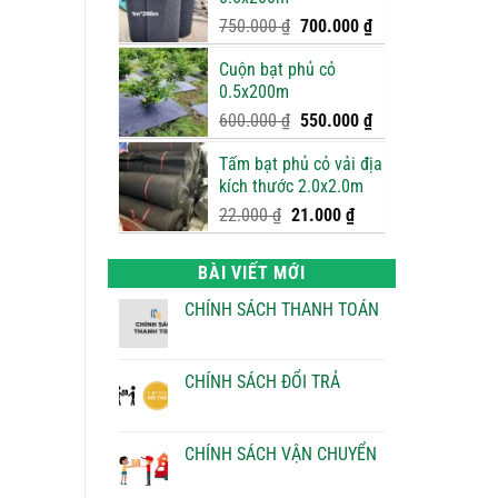
950.000 ₫.
là:
900.000 ₫.
Giá
Giá
750.000
₫
700.000
₫
gốc
hiện
Cuộn bạt phủ cỏ
là:
tại
0.5x200m
750.000 ₫.
là:
700.000 ₫.
Giá
Giá
600.000
₫
550.000
₫
gốc
hiện
Tấm bạt phủ cỏ vải địa
là:
tại
kích thước 2.0x2.0m
600.000 ₫.
là:
550.000 ₫.
Giá
Giá
22.000
₫
21.000
₫
gốc
hiện
là:
tại
BÀI VIẾT MỚI
22.000 ₫.
là:
21.000 ₫.
CHÍNH SÁCH THANH TOÁN
Không
có
bình
luận
CHÍNH SÁCH ĐỔI TRẢ
ở
CHÍNH
Không
SÁCH
có
THANH
bình
TOÁN
luận
CHÍNH SÁCH VẬN CHUYỂN
ở
CHÍNH
Không
SÁCH
có