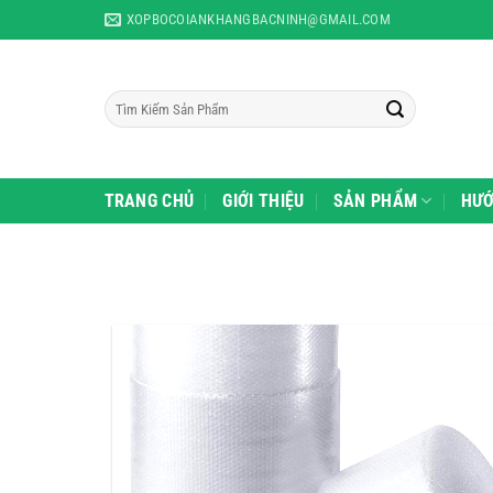
Skip
XOPBOCOIANKHANGBACNINH@GMAIL.COM
to
content
Tìm
kiếm:
TRANG CHỦ
GIỚI THIỆU
SẢN PHẨM
HƯỚ