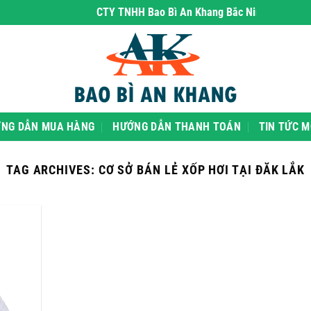
CTY TNHH Bao Bì An Khang Bắc Ninh
- chuyên phâ
NG DẪN MUA HÀNG
HƯỚNG DẪN THANH TOÁN
TIN TỨC M
TAG ARCHIVES:
CƠ SỞ BÁN LẺ XỐP HƠI TẠI ĐĂK LẮK