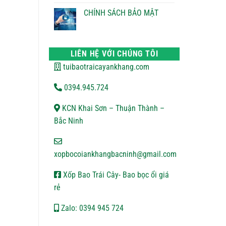
ĐỔI
bình
TRẢ
luận
CHÍNH SÁCH BẢO MẬT
ở
CHÍNH
Không
SÁCH
có
VẬN
bình
CHUYỂN
luận
ở
LIÊN HỆ VỚI CHÚNG TÔI
CHÍNH
SÁCH
tuibaotraicayankhang.com
BẢO
MẬT
0394.945.724
KCN Khai Sơn – Thuận Thành –
Bắc Ninh
xopbocoiankhangbacninh@gmail.com
Xốp Bao Trái Cây- Bao bọc ổi giá
rẻ
Zalo: 0394 945 724