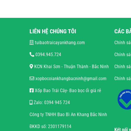
LIÊN HỆ CHÚNG TÔI
CÁC B
tuibaotraicayankhang.com
Chính sá
0394.945.724
Chính sá
KCN Khai Sơn - Thuận Thành - Bắc Ninh
Chính sá
xopbocoiankhangbacninh@gmail.com
Chính s
Xốp Bao Trái Cây- Bao bọc ổi giá rẻ
Zalo: 0394 945 724
Công ty TNHH Bao Bì An Khang Bắc Ninh
ĐKKD số: 2301179114
Kết nối 