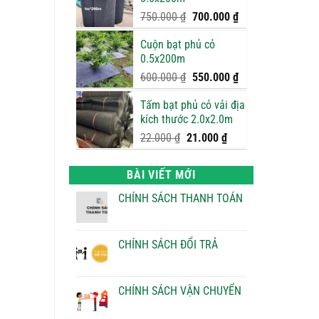
950.000 ₫.
là:
900.000 ₫.
Giá
Giá
750.000
₫
700.000
₫
gốc
hiện
Cuộn bạt phủ cỏ
là:
tại
0.5x200m
750.000 ₫.
là:
700.000 ₫.
Giá
Giá
600.000
₫
550.000
₫
gốc
hiện
Tấm bạt phủ cỏ vải địa
là:
tại
kích thước 2.0x2.0m
600.000 ₫.
là:
550.000 ₫.
Giá
Giá
22.000
₫
21.000
₫
gốc
hiện
là:
tại
BÀI VIẾT MỚI
22.000 ₫.
là:
21.000 ₫.
CHÍNH SÁCH THANH TOÁN
Không
có
bình
luận
CHÍNH SÁCH ĐỔI TRẢ
ở
CHÍNH
Không
SÁCH
có
THANH
bình
TOÁN
luận
CHÍNH SÁCH VẬN CHUYỂN
ở
CHÍNH
Không
SÁCH
có