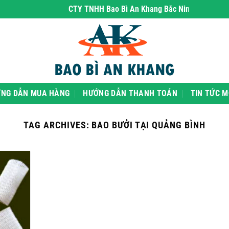
CTY TNHH Bao Bì An Khang Bắc Ninh
- chuyên phân
NG DẪN MUA HÀNG
HƯỚNG DẪN THANH TOÁN
TIN TỨC M
TAG ARCHIVES:
BAO BƯỞI TẠI QUẢNG BÌNH