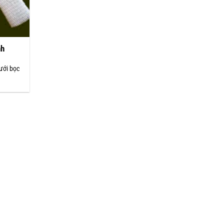
nh
ưới bọc