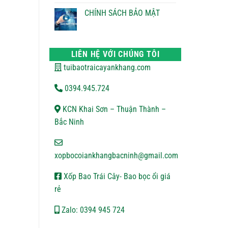
ĐỔI
bình
TRẢ
luận
CHÍNH SÁCH BẢO MẬT
ở
CHÍNH
Không
SÁCH
có
VẬN
bình
CHUYỂN
luận
ở
LIÊN HỆ VỚI CHÚNG TÔI
CHÍNH
SÁCH
tuibaotraicayankhang.com
BẢO
MẬT
0394.945.724
KCN Khai Sơn – Thuận Thành –
Bắc Ninh
xopbocoiankhangbacninh@gmail.com
Xốp Bao Trái Cây- Bao bọc ổi giá
rẻ
Zalo: 0394 945 724