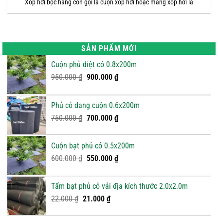
Xốp hơi bọc hàng còn gọi là cuộn xốp hơi hoặc màng xốp hơi là
SẢN PHẨM MỚI
Cuộn phủ diệt cỏ 0.8x200m
Giá
Giá
950.000
₫
900.000
₫
gốc
hiện
là:
tại
Phủ cỏ dạng cuộn 0.6x200m
950.000 ₫.
là:
Giá
900.000 ₫.
Giá
750.000
₫
700.000
₫
gốc
hiện
là:
tại
Cuộn bạt phủ cỏ 0.5x200m
750.000 ₫.
là:
Giá
Giá
600.000
₫
550.000
₫
700.000 ₫.
gốc
hiện
là:
tại
Tấm bạt phủ cỏ vải địa kích thước 2.0x2.0m
600.000 ₫.
là:
Giá
Giá
22.000
₫
21.000
₫
550.000 ₫.
gốc
hiện