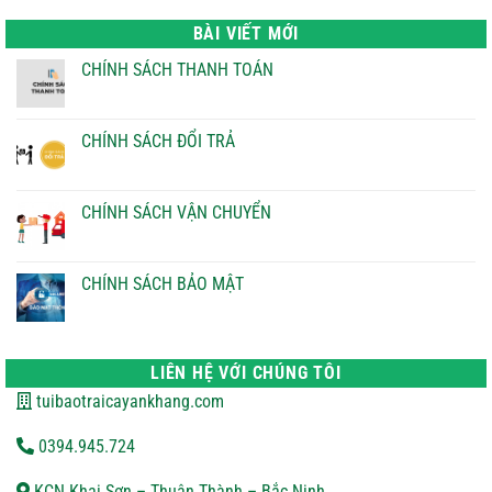
là:
tại
22.000 ₫.
là:
BÀI VIẾT MỚI
21.000 ₫.
CHÍNH SÁCH THANH TOÁN
Không
có
bình
luận
CHÍNH SÁCH ĐỔI TRẢ
ở
CHÍNH
Không
SÁCH
có
THANH
bình
TOÁN
luận
CHÍNH SÁCH VẬN CHUYỂN
ở
CHÍNH
Không
SÁCH
có
ĐỔI
bình
TRẢ
luận
CHÍNH SÁCH BẢO MẬT
ở
CHÍNH
Không
SÁCH
có
VẬN
bình
CHUYỂN
luận
ở
LIÊN HỆ VỚI CHÚNG TÔI
CHÍNH
SÁCH
tuibaotraicayankhang.com
BẢO
MẬT
0394.945.724
KCN Khai Sơn – Thuận Thành – Bắc Ninh