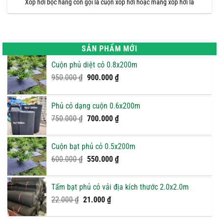
Xốp hơi bọc hàng còn gọi là cuộn xốp hơi hoặc màng xốp hơi là
SẢN PHẨM MỚI
Cuộn phủ diệt cỏ 0.8x200m
Giá
Giá
950.000
₫
900.000
₫
gốc
hiện
là:
tại
Phủ cỏ dạng cuộn 0.6x200m
950.000 ₫.
là:
Giá
900.000 ₫.
Giá
750.000
₫
700.000
₫
gốc
hiện
là:
tại
Cuộn bạt phủ cỏ 0.5x200m
750.000 ₫.
là:
Giá
Giá
600.000
₫
550.000
₫
700.000 ₫.
gốc
hiện
là:
tại
Tấm bạt phủ cỏ vải địa kích thước 2.0x2.0m
600.000 ₫.
là:
Giá
Giá
22.000
₫
21.000
₫
550.000 ₫.
gốc
hiện