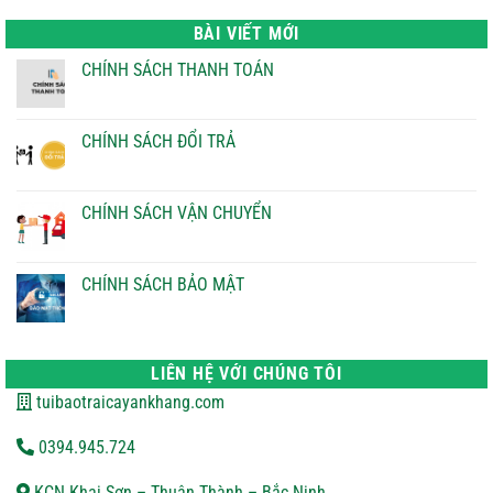
là:
tại
22.000 ₫.
là:
BÀI VIẾT MỚI
21.000 ₫.
CHÍNH SÁCH THANH TOÁN
Không
có
bình
luận
CHÍNH SÁCH ĐỔI TRẢ
ở
CHÍNH
Không
SÁCH
có
THANH
bình
TOÁN
luận
CHÍNH SÁCH VẬN CHUYỂN
ở
CHÍNH
Không
SÁCH
có
ĐỔI
bình
TRẢ
luận
CHÍNH SÁCH BẢO MẬT
ở
CHÍNH
Không
SÁCH
có
VẬN
bình
CHUYỂN
luận
ở
LIÊN HỆ VỚI CHÚNG TÔI
CHÍNH
SÁCH
tuibaotraicayankhang.com
BẢO
MẬT
0394.945.724
KCN Khai Sơn – Thuận Thành – Bắc Ninh