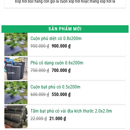
Xốp hơi bọc hàng còn gọi là cuộn xốp hơi hoặc màng xốp hơi là
SẢN PHẨM MỚI
Cuộn phủ diệt cỏ 0.8x200m
Giá
Giá
950.000
₫
900.000
₫
gốc
hiện
là:
tại
Phủ cỏ dạng cuộn 0.6x200m
950.000 ₫.
là:
Giá
900.000 ₫.
Giá
750.000
₫
700.000
₫
gốc
hiện
là:
tại
Cuộn bạt phủ cỏ 0.5x200m
750.000 ₫.
là:
Giá
Giá
600.000
₫
550.000
₫
700.000 ₫.
gốc
hiện
là:
tại
Tấm bạt phủ cỏ vải địa kích thước 2.0x2.0m
600.000 ₫.
là:
Giá
Giá
22.000
₫
21.000
₫
550.000 ₫.
gốc
hiện