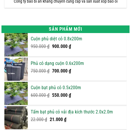
Công ty bao bì an khang chuyên cung cấp và sản xuất xốp bao ổi
SẢN PHẨM MỚI
Cuộn phủ diệt cỏ 0.8x200m
Giá
Giá
950.000
₫
900.000
₫
gốc
hiện
là:
tại
Phủ cỏ dạng cuộn 0.6x200m
950.000 ₫.
là:
Giá
900.000 ₫.
Giá
750.000
₫
700.000
₫
gốc
hiện
là:
tại
Cuộn bạt phủ cỏ 0.5x200m
750.000 ₫.
là:
Giá
Giá
600.000
₫
550.000
₫
700.000 ₫.
gốc
hiện
là:
tại
Tấm bạt phủ cỏ vải địa kích thước 2.0x2.0m
600.000 ₫.
là:
Giá
Giá
22.000
₫
21.000
₫
550.000 ₫.
gốc
hiện