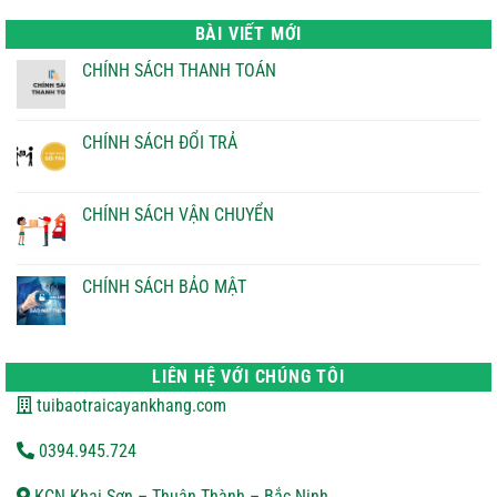
là:
tại
22.000 ₫.
là:
BÀI VIẾT MỚI
21.000 ₫.
CHÍNH SÁCH THANH TOÁN
Không
có
bình
luận
CHÍNH SÁCH ĐỔI TRẢ
ở
CHÍNH
Không
SÁCH
có
THANH
bình
TOÁN
luận
CHÍNH SÁCH VẬN CHUYỂN
ở
CHÍNH
Không
SÁCH
có
ĐỔI
bình
TRẢ
luận
CHÍNH SÁCH BẢO MẬT
ở
CHÍNH
Không
SÁCH
có
VẬN
bình
CHUYỂN
luận
ở
LIÊN HỆ VỚI CHÚNG TÔI
CHÍNH
SÁCH
tuibaotraicayankhang.com
BẢO
MẬT
0394.945.724
KCN Khai Sơn – Thuận Thành – Bắc Ninh