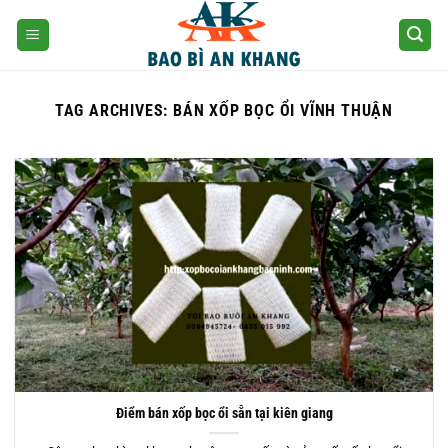
Skip
to
content
TAG ARCHIVES:
BÁN XỐP BỌC ỔI VĨNH THUẬN
Điểm bán xốp bọc ổi sẵn tại kiên giang