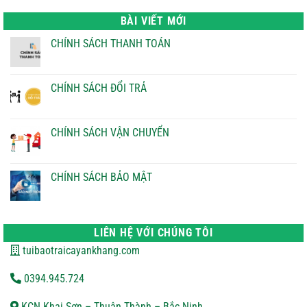
là:
tại
22.000 ₫.
là:
BÀI VIẾT MỚI
21.000 ₫.
CHÍNH SÁCH THANH TOÁN
Không
có
bình
luận
CHÍNH SÁCH ĐỔI TRẢ
ở
CHÍNH
Không
SÁCH
có
THANH
bình
TOÁN
luận
CHÍNH SÁCH VẬN CHUYỂN
ở
CHÍNH
Không
SÁCH
có
ĐỔI
bình
TRẢ
luận
CHÍNH SÁCH BẢO MẬT
ở
CHÍNH
Không
SÁCH
có
VẬN
bình
CHUYỂN
luận
ở
LIÊN HỆ VỚI CHÚNG TÔI
CHÍNH
SÁCH
tuibaotraicayankhang.com
BẢO
MẬT
0394.945.724
KCN Khai Sơn – Thuận Thành – Bắc Ninh