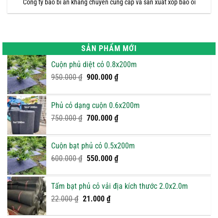
Công ty bao bì an khang chuyên cung cấp và sản xuất xốp bao ổi
SẢN PHẨM MỚI
Cuộn phủ diệt cỏ 0.8x200m
Giá
Giá
950.000
₫
900.000
₫
gốc
hiện
là:
tại
Phủ cỏ dạng cuộn 0.6x200m
950.000 ₫.
là:
Giá
900.000 ₫.
Giá
750.000
₫
700.000
₫
gốc
hiện
là:
tại
Cuộn bạt phủ cỏ 0.5x200m
750.000 ₫.
là:
Giá
Giá
600.000
₫
550.000
₫
700.000 ₫.
gốc
hiện
là:
tại
Tấm bạt phủ cỏ vải địa kích thước 2.0x2.0m
600.000 ₫.
là:
Giá
Giá
22.000
₫
21.000
₫
550.000 ₫.
gốc
hiện