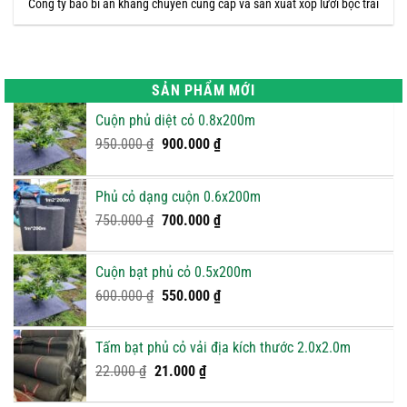
Công ty bao bì an khang chuyên cung cấp và sản xuất xốp lưới bọc trái
SẢN PHẨM MỚI
Cuộn phủ diệt cỏ 0.8x200m
Giá
Giá
950.000
₫
900.000
₫
gốc
hiện
là:
tại
Phủ cỏ dạng cuộn 0.6x200m
950.000 ₫.
là:
Giá
900.000 ₫.
Giá
750.000
₫
700.000
₫
gốc
hiện
là:
tại
Cuộn bạt phủ cỏ 0.5x200m
750.000 ₫.
là:
Giá
Giá
600.000
₫
550.000
₫
700.000 ₫.
gốc
hiện
là:
tại
Tấm bạt phủ cỏ vải địa kích thước 2.0x2.0m
600.000 ₫.
là:
Giá
Giá
22.000
₫
21.000
₫
550.000 ₫.
gốc
hiện