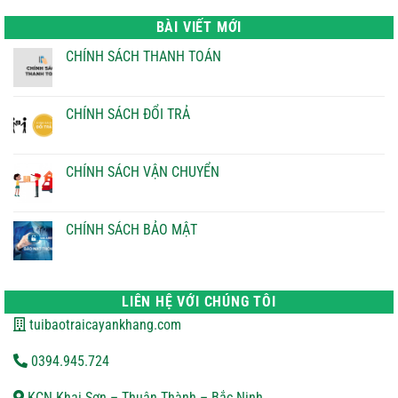
là:
tại
22.000 ₫.
là:
BÀI VIẾT MỚI
21.000 ₫.
CHÍNH SÁCH THANH TOÁN
Không
có
bình
luận
CHÍNH SÁCH ĐỔI TRẢ
ở
CHÍNH
Không
SÁCH
có
THANH
bình
TOÁN
luận
CHÍNH SÁCH VẬN CHUYỂN
ở
CHÍNH
Không
SÁCH
có
ĐỔI
bình
TRẢ
luận
CHÍNH SÁCH BẢO MẬT
ở
CHÍNH
Không
SÁCH
có
VẬN
bình
CHUYỂN
luận
ở
LIÊN HỆ VỚI CHÚNG TÔI
CHÍNH
SÁCH
tuibaotraicayankhang.com
BẢO
MẬT
0394.945.724
KCN Khai Sơn – Thuận Thành – Bắc Ninh